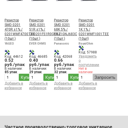
Резистор
Резистор
Резистор
Резистор
SMD 0201
SMD 0201
SMD 0201
SMD 0201
470R ±1% /
51R ±1% /
68K 5% /
1K 1% /
0201WMF4700TEE
CR0201F51R0Q10Z
ERJ1GNJ683C
0201WMF1001TEE
(10шт.)
(10шт.)
(10шт.)
(10шт)
YAGEO
EVER OHMS
Panasonic
RoyalOhm
Код: 57988
Уведомить
Код: 44612
Код: 46685
Код: 42068
0.52
0.40
0.66
о
руб./упак
руб./упак
руб./упак
поступлении
В наличии:
В наличии:
В наличии:
Нет в
85 упак
29 упак
32 упак
наличии
Купить
Купить
Купить
Запросить
Добавить в
Добавить в
Добавить в
Добавить в
избранное
избранное
избранное
избранное
Частное производственно-торговое унитарное