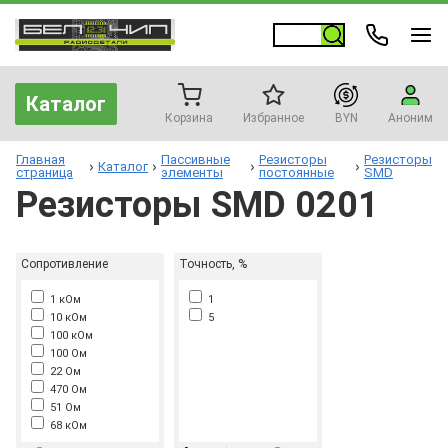
Каталог
Корзина
Избранное
BYN
Аноним
Главная
Пассивные
Резисторы
Резисторы
Каталог
страница
элементы
постоянные
SMD
Резисторы SMD 0201
Сопротивление
Точность, %
1 кОм
1
10 кОм
5
100 кОм
100 Ом
22 Ом
470 Ом
51 Ом
68 кОм