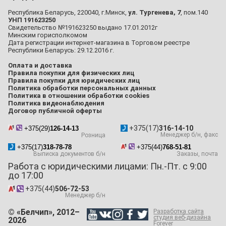
Республика Беларусь, 220040, г.Минск,
ул. Тургенева, 7
, пом.140
УНП 191623250
Свидетельство №191623250 выдано 17.01.2012г
Минским горисполкомом
Дата регистрации интернет-магазина в Торговом реестре
Республики Беларусь: 29.12.2016 г.
Оплата и доставка
Правила покупки для физических лиц
Правила покупки для юридических лиц
Политика обработки персональных данных
Политика в отношении обработки cookies
Политика видеонаблюдения
Договор публичной оферты
+375(17)
316-14-10
+375(29)
126-14-13
Менеджер б/н, факс
Розница
+375(17)
318-78-78
+375(44)
768-51-81
Выписка документов б/н
Заказы, почта
Работа с юридическими лицами: Пн.-Пт. с 9:00
до 17:00
+375(44)
506-72-53
Менеджер б/н
© «Белчип», 2012–
Разработка сайта
студия веб-дизайна
2026
Forever