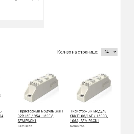
ь
Тиристорный модуль SKKT
Тиристорный модуль
0A,
92B16E / 95A, 1600V,
SKKT106/16E / 1600В,
SEMIPACK1
106А, SEMIPACK1
Semikron
Semikron