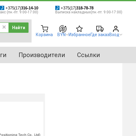
+375(17)
316-14-10
+375(17)
318-78-78
кс (пн.-пт. 9:00-17:00)
Выписка накладных(пн.-пт. 9:00-17:00)
Найти
Корзина
BYN
Избранное
Где заказ
Вход
ги
Производители
Ссылки
itioning Tech Co., Ltd)