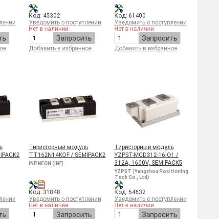
Код: 45302
Код: 61400
лении
Уведомить о поступлении
Уведомить о поступлении
Нет в наличии
Нет в наличии
ть
Запросить
Запросить
ое
Добавить в избранное
Добавить в избранное
ь
Тиристорный модуль
Тиристорный модуль
IPACK2
TT162N14KOF / SEMIPACK2
YZPST-MCD312-16IO1 /
312A, 1600V, SEMIPACK5
INFINEON (INF)
YZPST (Yangzhou Positioning
Tech Co., Ltd)
Код: 31848
Код: 54632
лении
Уведомить о поступлении
Уведомить о поступлении
Нет в наличии
Нет в наличии
ть
Запросить
Запросить