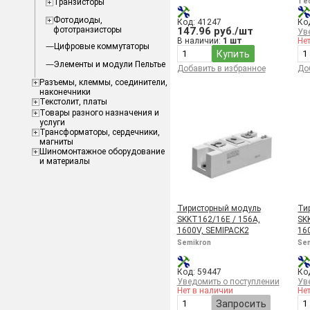
Транзисторы
Tec
Фотодиоды,
Код: 41247
Ко
фототранзисторы
147.96 руб./шт
Ув
В наличии:
1 шт
Не
Цифровые коммутаторы
Купить
Элементы и модули Пельтье
Добавить в избранное
До
Разъемы, клеммы, соединители,
наконечники
Текстолит, платы
Товары разного назначения и
услуги
Трансформаторы, сердечники,
магниты
Шиномонтажное оборудование
и материалы
Тиристорный модуль
Ти
SKKT162/16E / 156A,
SK
1600V, SEMIPACK2
16
Semikron
Se
Код: 59447
Ко
Уведомить о поступлении
Ув
Нет в наличии
Не
Запросить