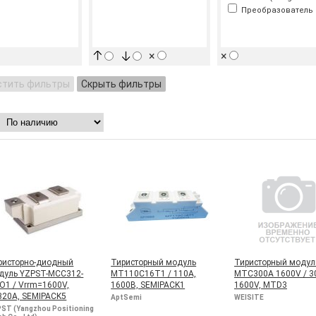
Преобразователь
×
×
стить фильтры
Скрыть фильтры
ристорно-диодный
Тиристорный модуль
Тиристорный модул
дуль YZPST-MCC312-
MT110C16T1 / 110А,
MTC300A 1600V / 3
IO1 / Vrrm=1600V,
1600В, SEMIPACK1
1600V, MTD3
=320A, SEMIPACK5
AptSemi
WEISITE
ST (Yangzhou Positioning