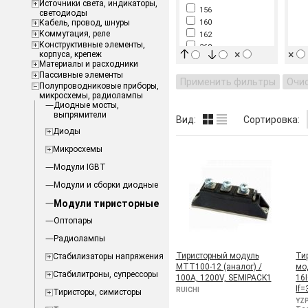
Источники света, индикаторы,
156
светодиоды
Кабель, провод, шнуры
160
Коммутация, реле
162
Конструктивные элементы,
260
×
×
корпуса, крепеж
273
Материалы и расходники
300
Пассивные элементы
Применить фильтры
Очи
320
Полупроводниковые приборы,
микросхемы, радиолампы
570
Диодные мосты,
выпрямители
Вид:
Сортировка:
Диоды
Микросхемы
Модули IGBT
Модули и сборки диодные
Модули тиристорные
Оптопары
Радиолампы
Тиристорный модуль
Ти
Стабилизаторы напряжения
МТТ100-12 (аналог) /
мо
Стабилитроны, супрессоры
100A, 1200V, SEMIPACK1
16
If
RUICHI
Тиристоры, симисторы
YZP