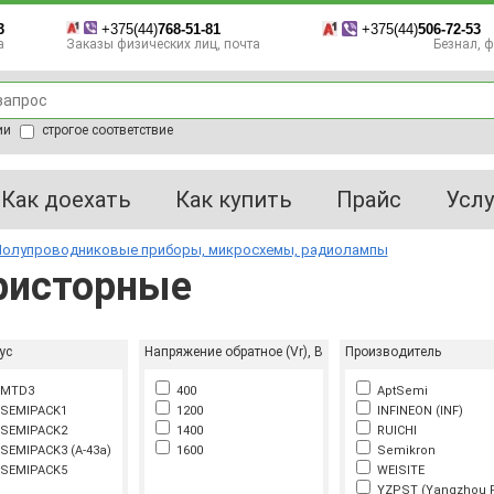
3
+375(44)
768-51-81
+375(44)
506-72-53
а
Заказы физических лиц, почта
Безнал, фа
ии
строгое соответствие
Как доехать
Как купить
Прайс
Услу
олупроводниковые приборы, микросхемы, радиолампы
ристорные
ус
Напряжение обратное (Vr), В
Производитель
MTD3
400
AptSemi
SEMIPACK1
1200
INFINEON (INF)
SEMIPACK2
1400
RUICHI
EMIPACK3 (A-43a)
1600
Semikron
SEMIPACK5
WEISITE
YZPST (Yangzhou Pos