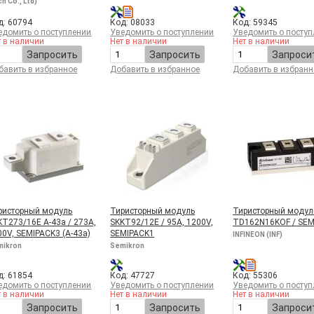
h Co., Ltd)
д: 60794
Код: 08033
Код: 59345
едомить о поступлении
Уведомить о поступлении
Уведомить о поступ
т в наличии
Нет в наличии
Нет в наличии
Запросить
Запросить
Запроси
бавить в избранное
Добавить в избранное
Добавить в избранн
ристорный модуль
Тиристорный модуль
Тиристорный модул
KT273/16E A-43a / 273A,
SKKT92/12E / 95A, 1200V,
TD162N16KOF / SEM
00V, SEMIPACK3 (A-43a)
SEMIPACK1
INFINEON (INF)
mikron
Semikron
д: 61854
Код: 47727
Код: 55306
едомить о поступлении
Уведомить о поступлении
Уведомить о поступ
т в наличии
Нет в наличии
Нет в наличии
Запросить
Запросить
Запроси