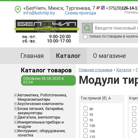
«БелЧип», Минск, Тургенева, 7
+375(29)
126-14-1
Розниц
info@belchip.by
Схема проезда
пн.-пт.
9:00-20:00
только по товарам в налич
сб.-вс.
10:00-17:00
Главная
Каталог
О магазине
Каталог товаров
Главная страница
Каталог
П
Модули ти
Обновлен 06.08.2026 в
02:54
Aвтоматика, Робототехника,
Ток прямой (If), А
Корп
Микрокомпьютеры
Акустические компоненты
Блоки питания, батарейки,
80
аккумуляторы
92
Двигатели, вентиляторы
95
Измерительные приборы и
100
S
модули
Инструмент, оборудование,
106
оснастка
110