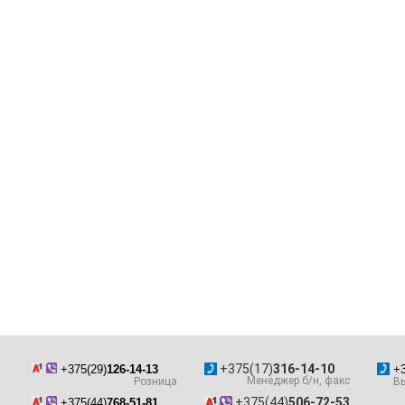
+375(17)
316-14-10
+375(29)
126-14-13
+3
Менеджер б/н, факс
Розница
Вы
+375(44)
506-72-53
+375(44)
768-51-81