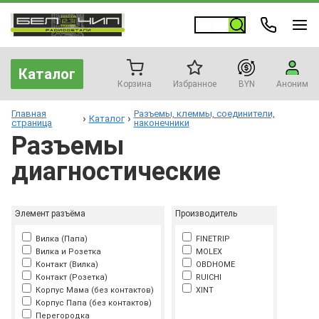
Каталог
Корзина
Избранное
BYN
Аноним
Главная
Разъемы, клеммы, соединители,
Каталог
страница
наконечники
Разъемы
диагностические
Элемент разъёма
Производитель
Вилка (Папа)
FINETRIP
Вилка и Розетка
MOLEX
Контакт (Вилка)
OBDHOME
Контакт (Розетка)
RUICHI
Корпус Мама (без контактов)
XINT
Корпус Папа (без контактов)
Перегородка