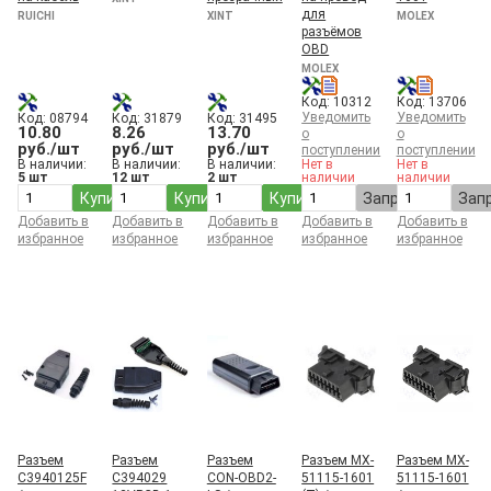
для
RUICHI
XINT
MOLEX
разъёмов
OBD
MOLEX
Код: 10312
Код: 13706
Уведомить
Уведомить
Код: 08794
Код: 31879
Код: 31495
10.80
8.26
13.70
о
о
руб./шт
руб./шт
руб./шт
поступлении
поступлении
В наличии:
В наличии:
В наличии:
Нет в
Нет в
5 шт
12 шт
2 шт
наличии
наличии
Купить
Купить
Купить
Запросить
Зап
Добавить в
Добавить в
Добавить в
Добавить в
Добавить в
избранное
избранное
избранное
избранное
избранное
Разъем
Разъем
Разъем
Разъем MX-
Разъем MX-
C3940125F
C394029
CON-OBD2-
51115-1601
51115-1601