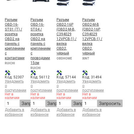
Разъем
Разъем
Разъем
Разъем
OBD-16-
OBD-16-
OBD2-16P
OBD2-M-B
ST01 (T) /
ST04 /
(OBD2-M-B,
(OBD2-16P,
розетка
розетка
C394029
C394029
OBD2 на
OBD2 на
12VPCB-1) /
12VPCB-1) /
панель с
панель с
вилка
вилка
креплением
креплением
OBD2,
OBD2,
с
с
чёрный
чёрный
контактами
проводами
OBDHOME
XINT
15см
RUICHI
RUICHI
Код: 52307
Код: 56112
Код: 57144
Код: 31494
Уведомить
Уведомить
Уведомить
Уведомить
о
о
о
о
поступлении
поступлении
поступлении
поступлении
Нет в
Нет в
Нет в
Нет в
наличии
наличии
наличии
наличии
Запросить
Запросить
Запросить
Запросить
Добавить в
Добавить в
Добавить в
Добавить в
избранное
избранное
избранное
избранное