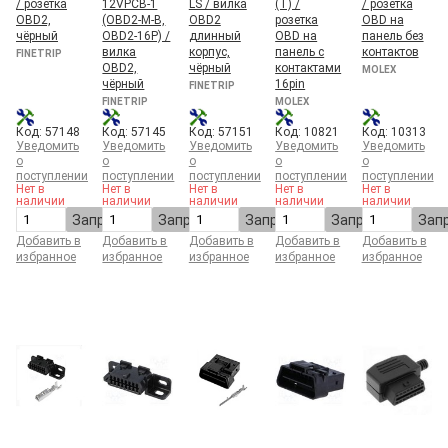
/ розетка
12VPCB-1
LS / вилка
(T) /
/ розетка
OBD2,
(OBD2-M-B,
OBD2
розетка
OBD на
чёрный
OBD2-16P) /
длинный
OBD на
панель без
вилка
корпус,
панель с
контактов
FINETRIP
OBD2,
чёрный
контактами
MOLEX
чёрный
16pin
FINETRIP
FINETRIP
MOLEX
Код: 57148
Код: 57145
Код: 57151
Код: 10821
Код: 10313
Уведомить
Уведомить
Уведомить
Уведомить
Уведомить
о
о
о
о
о
поступлении
поступлении
поступлении
поступлении
поступлении
Нет в
Нет в
Нет в
Нет в
Нет в
наличии
наличии
наличии
наличии
наличии
Запросить
Запросить
Запросить
Запросить
Зап
Добавить в
Добавить в
Добавить в
Добавить в
Добавить в
избранное
избранное
избранное
избранное
избранное