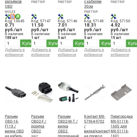
разъёмов
с кабелем
FINETRIP
FINETRIP
FINETRIP
OBD
30см
MOLEX
FINETRIP
Код: 10645
Код: 57147
Код: 57146
Код: 57149
Код: 57150
0.71
11.50
7.01
18.31
4.92
руб./шт
руб./шт
руб./шт
руб./шт
руб./шт
В наличии:
В наличии:
В наличии:
В наличии:
В наличии:
188 шт
1 шт
5 шт
5 шт
15 шт
Купить
Купить
Купить
Купить
Куп
Добавить в
Добавить в
Добавить в
Добавить в
Добавить в
избранное
избранное
избранное
избранное
избранное
Разъем
Разъем
Разъем
Контакт MX-
Перегородка
OBD-16-
OBD2-F /
OBD2-M-T /
57964-9702
MX-51118-
F11X /
розетка
вилка
/
1605 для
вилка OBD
OBD2
OBD2,
вилка(контакт)
MX-51116-
на кабель
прозрачный
на провод
1601
XINT