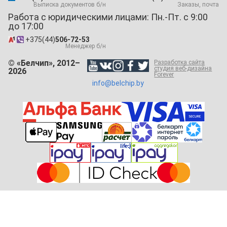
Выписка документов б/н
Заказы, почта
Работа с юридическими лицами: Пн.-Пт. с 9:00
до 17:00
+375(44)
506-72-53
Менеджер б/н
© «Белчип», 2012–
Разработка сайта
студия веб-дизайна
2026
Forever
info@belchip.by