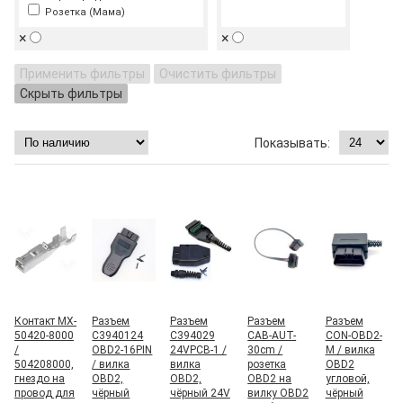
Розетка (Мама)
×
×
Применить фильтры
Очистить фильтры
Скрыть фильтры
Контакт MX-
Разъем
Разъем
Разъем
Разъем
50420-8000
C3940124
C394029
CAB-AUT-
CON-OBD2-
/
OBD2-16PIN
24VPCB-1 /
30cm /
M / вилка
504208000,
/ вилка
вилка
розетка
OBD2
гнездо на
OBD2,
OBD2,
OBD2 на
угловой,
провод для
чёрный
чёрный 24V
вилку OBD2
чёрный