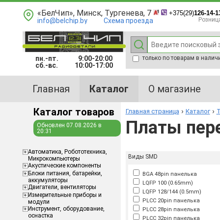
«БелЧип», Минск, Тургенева, 7
+375(29)
126-14-1
Розниц
info@belchip.by
Схема проезда
пн.-пт.
9:00-20:00
только по товарам в налич
сб.-вс.
10:00-17:00
Главная
Каталог
О магазине
Каталог товаров
Главная страница
Каталог
Т
Платы пер
Обновлен 07.08.2026 в
20:31
Aвтоматика, Робототехника,
Виды SMD
Микрокомпьютеры
Акустические компоненты
Блоки питания, батарейки,
BGA 48pin панелька
аккумуляторы
LQFP 100 (0.65mm)
Двигатели, вентиляторы
LQFP 128/144 (0.5mm)
Измерительные приборы и
PLCC 20pin панелька
модули
Инструмент, оборудование,
PLCC 28pin панелька
оснастка
PLCC 32pin панелька