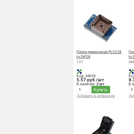
Плата переходная PLCC28
Пл
to DIP28
to 
TZT
GRE
Код: 44028
Ко
5.57 руб./шт
8.
В наличии:
2 шт
В 
Купить
Добавить в избранное
До