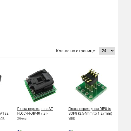
Плата переходная AT
Плата переходная DIP8 to
GA132
PLCC44-DIP40 / ZIF
SOP8 (2.54mm to 1.27mm)
 ZIF
XGecu
YIHE