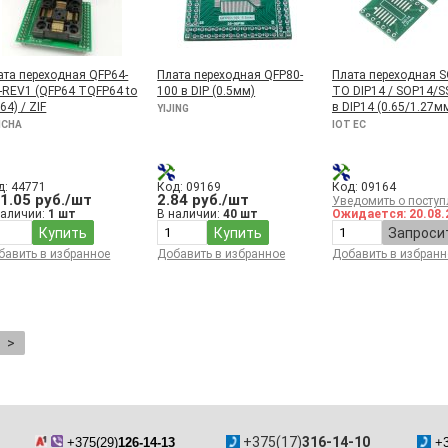
ата переходная QFP64-
Плата переходная QFP80-
Плата переходная 
5-REV1 (QFP64 TQFP64 to
100 в DIP (0.5мм)
TO DIP14 / SOP14/S
64) / ZIF
в DIP14 (0.65/1.27м
YIJING
ICHA
IOT EC
д: 44771
Код: 09169
Код: 09164
1.05 руб./шт
2.84 руб./шт
Уведомить о поступ
наличии:
1 шт
В наличии:
40 шт
Ожидается: 20.08.
Купить
Купить
Запроси
бавить в избранное
Добавить в избранное
Добавить в избранн
>
+375(17)
316-14-10
+375(29)
126-14-13
+3