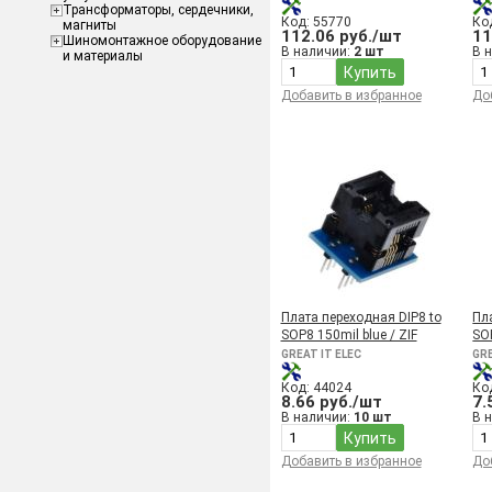
Трансформаторы, сердечники,
TSOP 56 (0.5/0.65mm)
Код: 55770
Ко
магниты
112.06 руб./шт
11
Шиномонтажное оборудование
В наличии:
2 шт
В 
и материалы
Купить
Добавить в избранное
До
Плата переходная DIP8 to
Пл
SOP8 150mil blue / ZIF
SOP
GREAT IT ELEC
GRE
Код: 44024
Ко
8.66 руб./шт
7.
В наличии:
10 шт
В 
Купить
Добавить в избранное
До