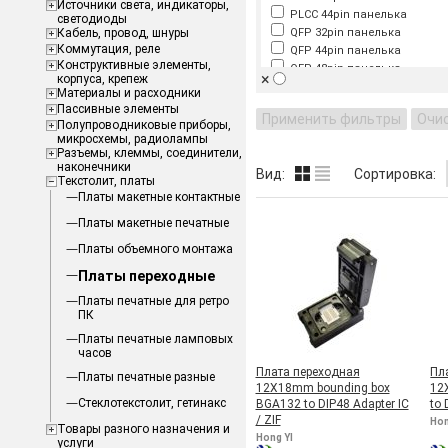
Источники света, индикаторы,
PLCC 44pin панелька
светодиоды
Кабель, провод, шнуры
QFP 32pin панелька
Коммутация, реле
QFP 44pin панелька
Конструктивные элементы,
QFP 48pin панелька
×
корпуса, крепеж
QFP 64pin панелька
Материалы и расходники
SOIC(SOP) / SSOP 14
Пассивные элементы
Применить фильтры
Очи
SOIC(SOP) / SSOP 16
Полупроводниковые приборы,
микросхемы, радиолампы
SOIC(SOP) / SSOP 20
Разъемы, клеммы, соединители,
SOIC(SOP) / SSOP 24
наконечники
Вид:
Сортировка:
SOIC(SOP) / SSOP 28
Текстолит, платы
SOIC(SOP) / SSOP 38
Платы макетные контактные
SOIC(SOP) / SSOP 8
Платы макетные печатные
SOIC(SOP) / SSOP 8, 16, 28
Платы объемного монтажа
SOIC(SOP) 16pin панелька
SOIC(SOP) 20pin панелька
Платы переходные
SOIC(SOP) 28pin панелька
Платы печатные для ретро
SOIC(SOP) 44pin панелька
ПК
SOIC(SOP) 8pin панелька
Платы печатные ламповых
SOT23 / SOP23 10pin
часов
SOT23 3pin
Плата переходная
Пл
TQFP 32-100 (0.5/0.8mm)
Платы печатные разные
12X18mm bounding box
12
TQFP 44
Стеклотекстолит, гетинакс
BGA132 to DIP48 Adapter IC
to 
TQFP 48
/ ZIF
Hon
Товары разного назначения и
TQFP 80-100 (0.5mm)
Hong YI
услуги
TSOP 48 (0.5/0.65mm)