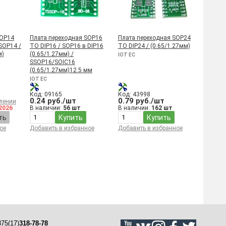
SOP14
Плата переходная SOP16
Плата переходная SOP24
SOP14 /
TO DIP16 / SOP16 в DIP16
TO DIP24 / (0.65/1.27мм)
м)
(0.65/1.27мм) /
IOT EC
SSOP16/SOIC16
(0.65/1.27мм)12.5 мм
IOT EC
Код: 09165
Код: 43998
0.24 руб./шт
0.79 руб./шт
лении
2026
В наличии:
56 шт
В наличии:
162 шт
ть
Купить
Купить
ое
Добавить в избранное
Добавить в избранное
75(17)
318-78-78