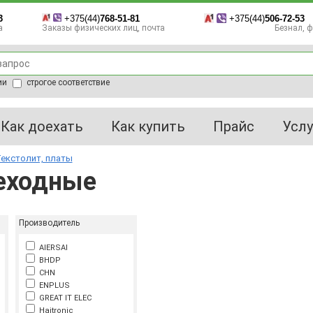
3
+375(44)
768-51-81
+375(44)
506-72-53
а
Заказы физических лиц, почта
Безнал, фа
ии
строгое соответствие
Как доехать
Как купить
Прайс
Услу
екстолит, платы
еходные
Производитель
AIERSAI
BHDP
CHN
ENPLUS
GREAT IT ELEC
Haitronic