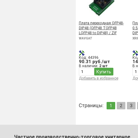
Плата переходная QFP48-
Пл
DIP48 (QFP48 TQFP48
0.
LQFP48 to DIP48) / ZIF
DIP
WAVGAT
XRI
Код: 44396
Ко
90.31 руб./шт
14
В наличии:
2 шт
В 
Купить
Добавить в избранное
До
Страницы:
1
2
3
Частное производственно-торговое унитарное