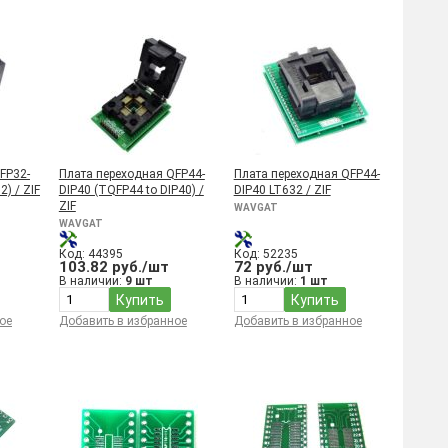
FP32-
Плата переходная QFP44-
Плата переходная QFP44-
2) / ZIF
DIP40 (TQFP44 to DIP40) /
DIP40 LT632 / ZIF
ZIF
WAVGAT
WAVGAT
Код: 44395
Код: 52235
103.82 руб./шт
72 руб./шт
В наличии:
9 шт
В наличии:
1 шт
Купить
Купить
ое
Добавить в избранное
Добавить в избранное