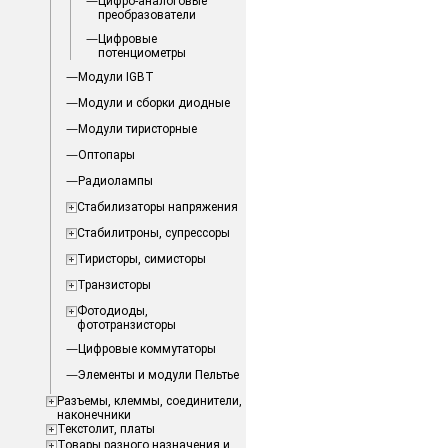
Цифро-аналоговые
преобразователи
Цифровые
потенциометры
Модули IGBT
Модули и сборки диодные
Модули тиристорные
Оптопары
Радиолампы
Стабилизаторы напряжения
Стабилитроны, супрессоры
Тиристоры, симисторы
Транзисторы
Фотодиоды,
фототранзисторы
Цифровые коммутаторы
Элементы и модули Пельтье
Разъемы, клеммы, соединители,
наконечники
Текстолит, платы
Товары разного назначения и