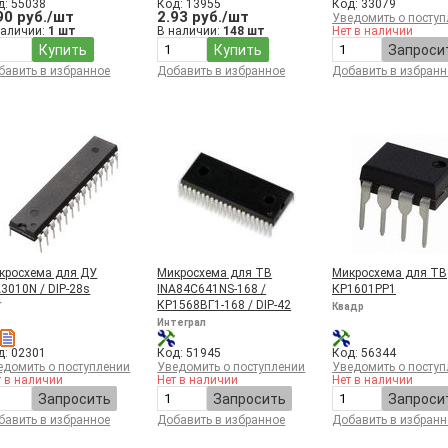
д: 55038
Код: 13955
Код: 33079
90 руб./шт
2.93 руб./шт
Уведомить о поступ
наличии:
1 шт
В наличии:
148 шт
Нет в наличии
Купить
Купить
Запроси
бавить в избранное
Добавить в избранное
Добавить в избранн
кросхема для ДУ
Микросхема для ТВ
Микросхема для ТВ
A3010N / DIP-28s
INA84C641NS-168 /
КР1601РР1
КР1568ВГ1-168 / DIP-42
Г
Квадр
Интеграл
д: 02301
Код: 51945
Код: 56344
едомить о поступлении
Уведомить о поступлении
Уведомить о поступ
т в наличии
Нет в наличии
Нет в наличии
Запросить
Запросить
Запроси
бавить в избранное
Добавить в избранное
Добавить в избранн