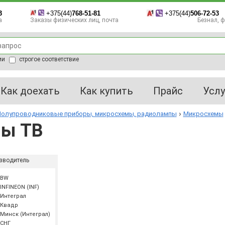
3
+375(44)
768-51-81
+375(44)
506-72-53
а
Заказы физических лиц, почта
Безнал, фа
ии
строгое соответствие
Как доехать
Как купить
Прайс
Услу
олупроводниковые приборы, микросхемы, радиолампы
Микросхемы
ы ТВ
зводитель
BW
NFINEON (INF)
Интеграл
Квадр
Минск (Интеграл)
СНГ