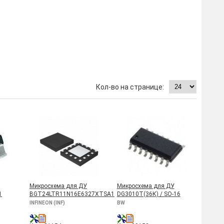
Микросхема для ДУ
Микросхема для ДУ
1
BGT24LTR11N16E6327XTSA1
DG3010T(36К) / SO-16
INFINEON (INF)
BW