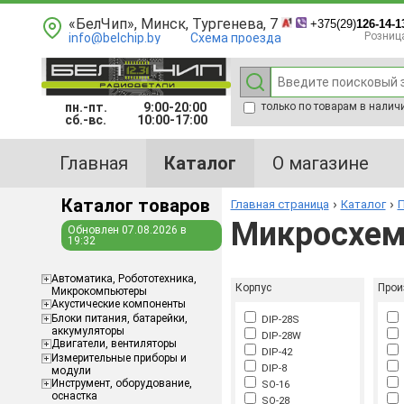
«БелЧип», Минск, Тургенева, 7
+375(29)
126-14-1
Розниц
info@belchip.by
Схема проезда
пн.-пт.
9:00-20:00
только по товарам в налич
сб.-вс.
10:00-17:00
Главная
Каталог
О магазине
Каталог товаров
Главная страница
Каталог
П
Микросхем
Обновлен 07.08.2026 в
19:32
Aвтоматика, Робототехника,
Корпус
Прои
Микрокомпьютеры
Акустические компоненты
Блоки питания, батарейки,
DIP-28S
аккумуляторы
DIP-28W
I
Двигатели, вентиляторы
DIP-42
Измерительные приборы и
DIP-8
модули
Инструмент, оборудование,
SO-16
оснастка
SO-28