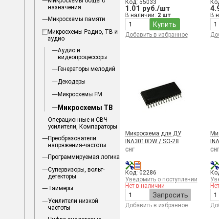
Микросхемы общего
Код: 55033
Ко
назначения
1.01 руб./шт
4.
В наличии:
2 шт
В 
Микросхемы памяти
Купить
Микросхемы Радио, ТВ и
Добавить в избранное
До
аудио
Аудио и
видеопроцессоры
Генераторы мелодий
Декодеры
Микросхемы FM
Микросхемы ТВ
Операционные и СВЧ
усилители, Компараторы
Микросхема для ДУ
Ми
Преобразователи
INA3010DW / SO-28
IN
напряжения-частоты
СНГ
СН
Программируемая логика
Супервизоры, вольт-
Код: 02286
Ко
детекторы
Уведомить о поступлении
Ув
Нет в наличии
Не
Таймеры
Запросить
Усилители низкой
Добавить в избранное
До
частоты