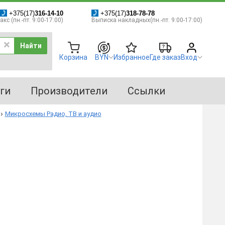
+375(17)
316-14-10
+375(17)
318-78-78
кс (пн.-пт. 9:00-17:00)
Выписка накладных(пн.-пт. 9:00-17:00)
Найти
Корзина
BYN
Избранное
Где заказ
Вход
ги
Производители
Ссылки
Микросхемы Радио, ТВ и аудио