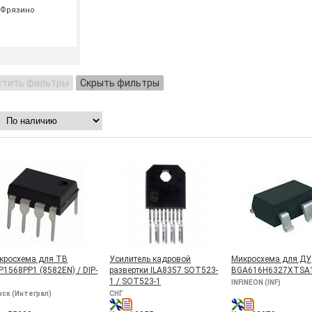
Фрязино
стить фильтры
Скрыть фильтры
кросхема для ТВ
Усилитель кадровой
Микросхема для ДУ
Р1568РР1 (8582EN) / DIP-
развертки ILA8357 SOT523-
BGA616H6327XTSA
1 / SOT523-1
INFINEON (INF)
ск (Интеграл)
СНГ