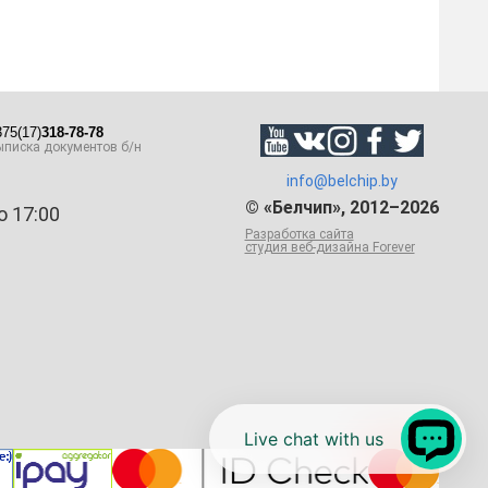
75(17)
318-78-78
писка документов б/н
info@belchip.by
© «Белчип», 2012–2026
о 17:00
Разработка сайта
студия веб-дизайна Forever
Live chat with us