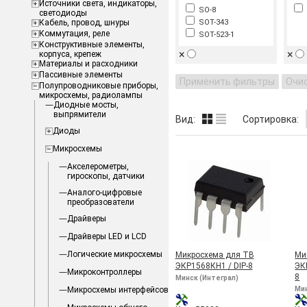
Источники света, индикаторы,
SO-8
светодиоды
Кабель, провод, шнуры
SOT-343
Коммутация, реле
SOT-523-1
Конструктивные элементы,
×
×
корпуса, крепеж
Материалы и расходники
Пассивные элементы
Применить фильтры
Очи
Полупроводниковые приборы,
микросхемы, радиолампы
Диодные мосты,
выпрямители
Вид:
Сортировка:
Диоды
Микросхемы
Акселерометры,
гироскопы, датчики
Аналого-цифровые
преобразователи
Драйверы
Драйверы LED и LCD
Логические микросхемы
Микросхема для ТВ
Ми
ЭКР1568КН1 / DIP-8
ЭК
Микроконтроллеры
8
Минск (Интеграл)
Микросхемы интерфейсов
Мин