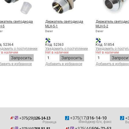
ржатель светодиода
Держатель светодиода
Держатель светоди
H-5
MLH-5-1
MLH-5-2
er
Daier
Daier
д: 52364
Код: 52363
Код: 51854
едомить о поступлении
Уведомить о поступлении
Уведомить о поступ
т в наличии
Нет в наличии
Нет в наличии
Запросить
Запросить
Запроси
бавить в избранное
Добавить в избранное
Добавить в избранн
+375(17)
316-14-10
+375(29)
126-14-13
+3
Менеджер б/н, факс
Розница
Вы
+375(44)
506-72-53
+375(44)
768-51-81