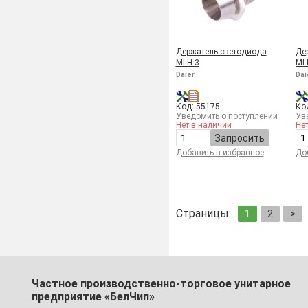
Держатель светодиода
Де
MLH-3
ML
Daier
Dai
Код: 55175
Ко
Уведомить о поступлении
Ув
Нет в наличии
Не
Запросить
Добавить в избранное
До
Страницы:
1
2
>
Частное производственно-торговое унитарное
предприятие «БелЧип»