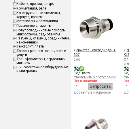
Кабель, провод, шнуры
Коммутация, реле
Конструктивные элементы,
корпуса, крепеж
Материалы и расходники
Пассивные элементы
Полупроводниковые приборы,
микросхемы, радиолампы
Разъемы, клеммы, соединители,
наконечники
Текстолит, платы
Держатель светодиода H-
Де
Товары разного назначения и
507
KLS
услуги
Трансформаторы, сердечники,
ф4
CHN
магниты
KLS
Шиномонтажное оборудование
и материалы
Код: 05291
Ко
Уведомить о поступлении
Ув
Нет в наличии
Не
Запросить
Добавить в избранное
До