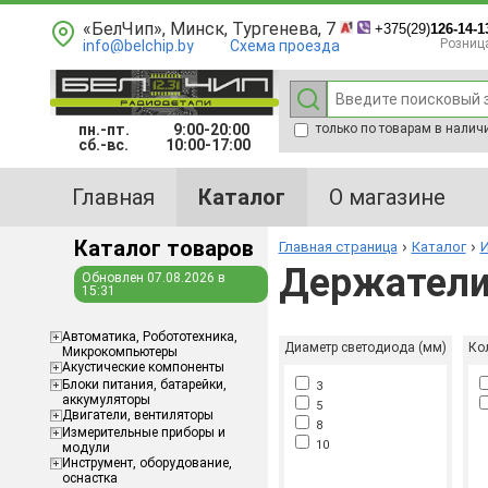
«БелЧип», Минск, Тургенева, 7
+375(29)
126-14-1
Розниц
info@belchip.by
Схема проезда
пн.-пт.
9:00-20:00
только по товарам в налич
сб.-вс.
10:00-17:00
Главная
Каталог
О магазине
Каталог товаров
Главная страница
Каталог
И
Держатели
Обновлен 07.08.2026 в
15:31
Aвтоматика, Робототехника,
Диаметр светодиода (мм)
Ко
Микрокомпьютеры
Акустические компоненты
Блоки питания, батарейки,
3
аккумуляторы
5
Двигатели, вентиляторы
8
Измерительные приборы и
10
модули
Инструмент, оборудование,
оснастка