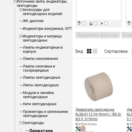
Источники света, индикаторы,
светодиоды
Аксессуары для
светодиодных изделий
ЖК дисплеи
×
Индикаторы вакуумные, ЭЛТ
Применить фильтры
Очи
Индикаторы и матрицы
светодиодные
Лампы индикаторные в
Вид:
Сортировка:
корпусе
Лампы накаливания
Лампы неоновые и
газоразрядные
Лампы светодиодные
Ленты светодиодные
Модули и линейки
светодиодные
Нити светодиодные
Держатель светодиода
Де
Прожекторы и светильники
KLS8-0112 (H=9mm) / Ф5.0/
KLS
светодиодные
ф3.5, h=9mm
3.
Светодиоды
KLS Electronic
KLS
Держатели