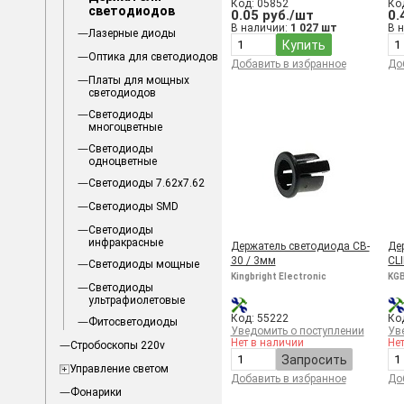
Код: 05852
Ко
светодиодов
0.05 руб./шт
0.
В наличии:
1 027 шт
В 
Лазерные диоды
Купить
Оптика для светодиодов
Добавить в избранное
До
Платы для мощных
светодиодов
Светодиоды
многоцветные
Светодиоды
одноцветные
Светодиоды 7.62х7.62
Светодиоды SMD
Светодиоды
инфракрасные
Держатель светодиода CB-
Де
30 / 3мм
CL
Светодиоды мощные
Kingbright Electronic
KGB
Светодиоды
ультрафиолетовые
Код: 55222
Ко
Фитосветодиоды
Уведомить о поступлении
Ув
Нет в наличии
Не
Стробоскопы 220v
Запросить
Управление светом
Добавить в избранное
До
Фонарики