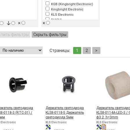
KGB (Kingbright Electronic)
Kingbright Electronic
KLS Electronic
RUICHI
×
×
SIGNAL-CONSTRUCT
TE Connectivity
стить фильтры
Скрыть фильтры
Страницы:
1
2
>
ржатель светодиода
Держатель светодиода
Держатель светодио
8-0118-3 (RTC-31) /
KLS8-0118-5 Держатель
KLS8-0114A-LED-3 / 
1мм
светодиода 5мм
ф3.2, h=3mm
 Electronic
KLS Electronic
KLS Electronic