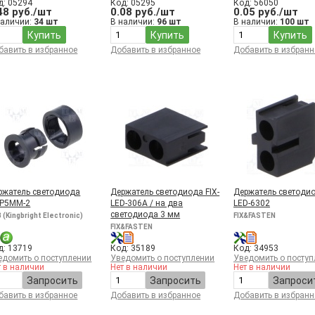
д: 05294
Код: 05295
Код: 56050
48 руб./шт
0.08 руб./шт
0.05 руб./шт
наличии:
34 шт
В наличии:
96 шт
В наличии:
100 шт
Купить
Купить
Купить
бавить в избранное
Добавить в избранное
Добавить в избранн
ржатель светодиода
Держатель светодиода FIX-
Держатель светодио
IP5MM-2
LED-306A / на два
LED-6302
светодиода 3 мм
 (Kingbright Electronic)
FIX&FASTEN
FIX&FASTEN
д: 13719
Код: 35189
Код: 34953
едомить о поступлении
Уведомить о поступлении
Уведомить о поступ
т в наличии
Нет в наличии
Нет в наличии
Запросить
Запросить
Запроси
бавить в избранное
Добавить в избранное
Добавить в избранн