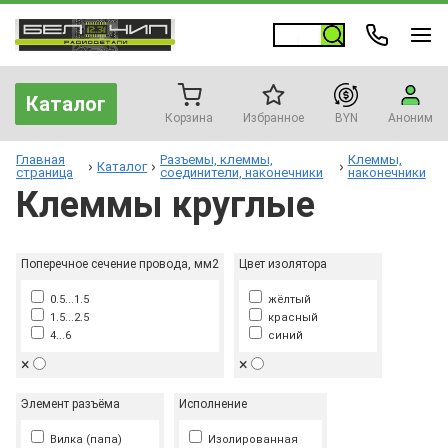
Каталог
Корзина
Избранное
BYN
Аноним
Главная
Разъемы, клеммы,
Клеммы,
Каталог
страница
соединители, наконечники
наконечники
Клеммы круглые
Поперечное сечение провода, мм2
Цвет изолятора
0.5...1.5
жёлтый
1.5...2.5
красный
4...6
синий
×
×
Элемент разъёма
Исполнение
Вилка (папа)
Изолированная