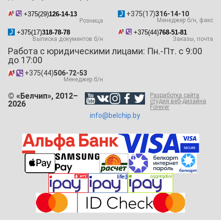
+375(17)
316-14-10
+375(29)
126-14-13
Менеджер б/н, факс
Розница
+375(17)
318-78-78
+375(44)
768-51-81
Выписка документов б/н
Заказы, почта
Работа с юридическими лицами: Пн.-Пт. с 9:00
до 17:00
+375(44)
506-72-53
Менеджер б/н
© «Белчип», 2012–
Разработка сайта
студия веб-дизайна
2026
Forever
info@belchip.by