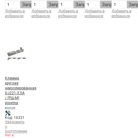
Запросить
Запросить
Запросить
Запросить
Зап
Добавить в
Добавить в
Добавить в
Добавить в
Добавить в
избранное
избранное
избранное
избранное
избранное
Клемма
круглая
неизолированная
DJ221-3.5A
/ (РШ-М)
розетка
RUICHI
Код: 16321
Уведомить
о
поступлении
Нет в