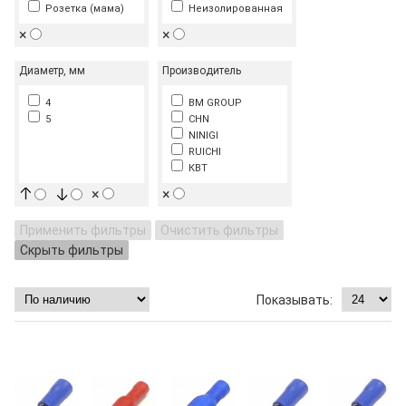
Розетка (мама)
Неизолированная
×
×
Диаметр, мм
Производитель
4
BM GROUP
5
CHN
NINIGI
RUICHI
КВТ
×
×
Применить фильтры
Очистить фильтры
Скрыть фильтры