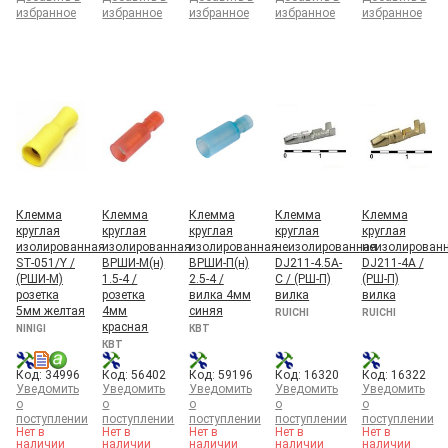
избранное
избранное
избранное
избранное
избранное
Клемма
Клемма
Клемма
Клемма
Клемма
круглая
круглая
круглая
круглая
круглая
изолированная
изолированная
изолированная
неизолированная
неизолирован
ST-051/Y /
ВРШИ-М(н)
ВРШИ-П(н)
DJ211-4.5A-
DJ211-4A /
(РШИ-М)
1.5-4 /
2.5-4 /
C / (РШ-П)
(РШ-П)
розетка
розетка
вилка 4мм
вилка
вилка
5мм желтая
4мм
синяя
RUICHI
RUICHI
красная
NINIGI
КВТ
КВТ
Код: 34996
Код: 56402
Код: 59196
Код: 16320
Код: 16322
Уведомить
Уведомить
Уведомить
Уведомить
Уведомить
о
о
о
о
о
поступлении
поступлении
поступлении
поступлении
поступлении
Нет в
Нет в
Нет в
Нет в
Нет в
наличии
наличии
наличии
наличии
наличии