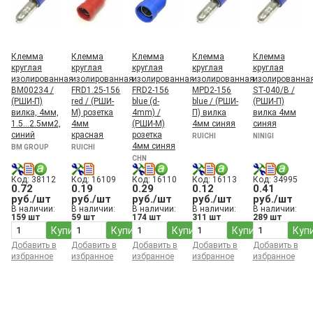
Клемма
Клемма
Клемма
Клемма
Клемма
круглая
круглая
круглая
круглая
круглая
изолированная
изолированная
изолированная
изолированная
изолированна
BM00234 /
FRD1.25-156
FRD2-156
MPD2-156
ST-040/B /
(РШИ-П)
red / (РШИ-
blue (d-
blue / (РШИ-
(РШИ-П)
вилка, 4мм,
М) розетка
4mm) /
П) вилка
вилка 4мм
1.5...2.5мм2,
4мм
(РШИ-М)
4мм синяя
синяя
синий
красная
розетка
RUICHI
NINIGI
4мм синяя
BM GROUP
RUICHI
CHN
Код: 38112
Код: 16109
Код: 16110
Код: 16113
Код: 34995
0.72
0.19
0.29
0.12
0.41
руб./шт
руб./шт
руб./шт
руб./шт
руб./шт
В наличии:
В наличии:
В наличии:
В наличии:
В наличии:
159 шт
59 шт
174 шт
311 шт
289 шт
Купить
Купить
Купить
Купить
Куп
Добавить в
Добавить в
Добавить в
Добавить в
Добавить в
избранное
избранное
избранное
избранное
избранное