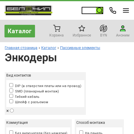
Каталог
Корзина
Избранное
BYN
Аноним
Главная страница
Каталог
Пассивные элементы
Энкодеры
Вид контактов
DIP (в отверстия платы или на провод)
SMD (планарный монтаж)
Гибкий кабаль
Шлейф с разъемом
×
Коммутация
Способ монтажа
Без включателя (без нажатия)
На панель