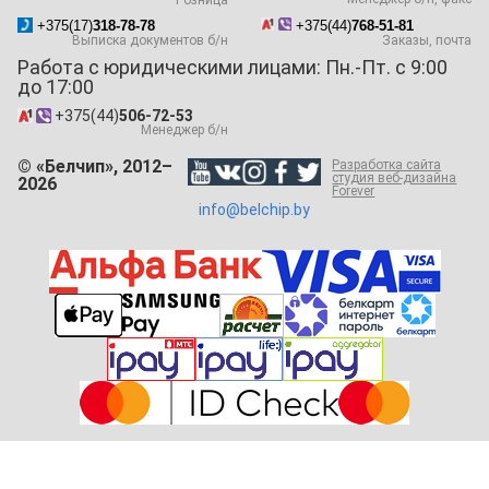
Розница
+375(17)
318-78-78
+375(44)
768-51-81
Выписка документов б/н
Заказы, почта
Работа с юридическими лицами: Пн.-Пт. с 9:00
до 17:00
+375(44)
506-72-53
Менеджер б/н
© «Белчип», 2012–
Разработка сайта
студия веб-дизайна
2026
Forever
info@belchip.by