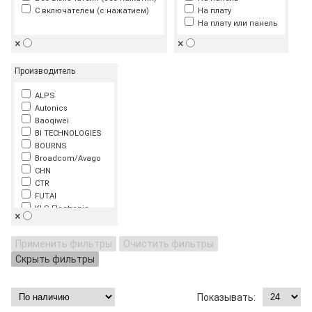
С включателем (с нажатием)
На плату
На плату или панель
×
×
Производитель
ALPS
Autonics
Baoqiwei
BI TECHNOLOGIES
BOURNS
Broadcom/Avago
CHN
CTR
FUTAI
KLS Electronic
×
Panasonic
RUICHI
Применить фильтры
Очистить фильтры
Скрыть фильтры