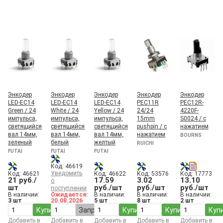
Энкодер
Энкодер
Энкодер
Энкодер
Энкодер
LED-EC14
LED-EC14
LED-EC14
PEC11R
PEC12R-
Green / 24
White / 24
Yellow / 24
24/24
4220F-
импульса,
импульса,
импульса,
15mm
S0024 / с
светящийся
светящийся
светящийся
pushpin / с
нажатием
вал 14мм,
вал 14мм,
вал 14мм,
нажатием
BOURNS
зеленый
белый
желтый
RUICHI
FUTAI
FUTAI
FUTAI
Код: 46619
Уведомить
Код: 46621
Код: 46622
Код: 53576
Код: 17773
21 руб./
17.59
3.02
13.10
о
шт
руб./шт
руб./шт
руб./шт
поступлении
В наличии:
Ожидается:
В наличии:
В наличии:
В наличии:
3 шт
20.08.2026
5 шт
8 шт
2 шт
Купить
Запросить
Купить
Купить
Куп
Добавить в
Добавить в
Добавить в
Добавить в
Добавить в