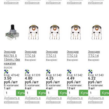
избранное
избранное
избранное
избранное
избранное
Энкодер
Энкодер
Энкодер
Энкодер
Энкодер
RS1701 5
TTC 10
TTC 11
TTC 13
TTC 14
15mm / без
Baoqiwei
Baoqiwei
Baoqiwei
Baoqiwei
нажатия
RUICHI
Код: 47642
Код: 61339
Код: 61340
Код: 61342
Код: 61343
3.50
4.80
4.25
4.49
6.22
руб./шт
руб./шт
руб./шт
руб./шт
руб./шт
В наличии:
В наличии:
В наличии:
В наличии:
В наличии:
1 шт
6 шт
4 шт
13 шт
3 шт
Купить
Купить
Купить
Купить
Куп
Добавить в
Добавить в
Добавить в
Добавить в
Добавить в
избранное
избранное
избранное
избранное
избранное