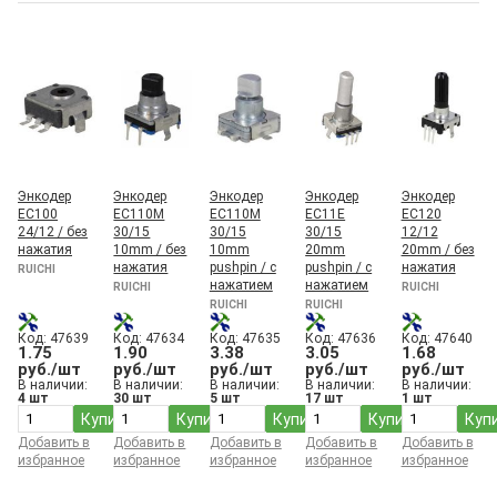
Энкодер
Энкодер
Энкодер
Энкодер
Энкодер
EC100
EC110M
EC110M
EC11E
EC120
24/12 / без
30/15
30/15
30/15
12/12
нажатия
10mm / без
10mm
20mm
20mm / без
нажатия
pushpin / с
pushpin / с
нажатия
RUICHI
нажатием
нажатием
RUICHI
RUICHI
RUICHI
RUICHI
Код: 47639
Код: 47634
Код: 47635
Код: 47636
Код: 47640
1.75
1.90
3.38
3.05
1.68
руб./шт
руб./шт
руб./шт
руб./шт
руб./шт
В наличии:
В наличии:
В наличии:
В наличии:
В наличии:
4 шт
30 шт
5 шт
17 шт
1 шт
Купить
Купить
Купить
Купить
Куп
Добавить в
Добавить в
Добавить в
Добавить в
Добавить в
избранное
избранное
избранное
избранное
избранное