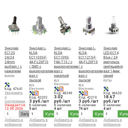
Энкодер
Энкодер L-
Энкодер L-
Энкодер L-
Энкодер
EC12S
KLS4-
KLS4-
KLS4-
LED-EC14
24/24
EC1103S-F-
EC1109S-
EC1121S-F-
Blue / 24
24mm
4A-F-L20F10
F4A-T15 / с
4A-F-L20F10
импульса,
pushpin / с
/ SMD с
выключателем
/ с
светящийся
нажатием
выключателем
вал с
выключателем
вал 14мм,
вал с
накаткой
вал с
синий
RUICHI
лыской
лыской
KLS
FUTAI
Electronic
KLS
KLS
Код: 47641
Electronic
Electronic
Уведомить
Код: 48349
Код: 46620
3.02
18.67
о
Код: 42202
Код: 42210
3 руб./шт
руб./шт
3 руб./шт
руб./шт
поступлении
Ожидается:
В наличии:
В наличии:
В наличии:
В наличии:
12.08.2026
5 шт
4 шт
74 шт
4 шт
Запросить
Купить
Купить
Купить
Куп
Добавить в
Добавить в
Добавить в
Добавить в
Добавить в
избранное
избранное
избранное
избранное
избранное