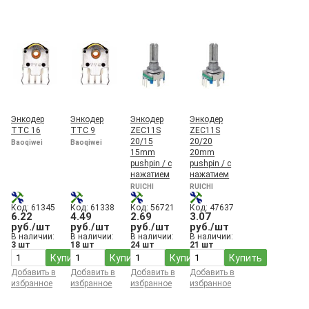
Энкодер
Энкодер
Энкодер
Энкодер
TTC 16
TTC 9
ZEC11S
ZEC11S
20/15
20/20
Baoqiwei
Baoqiwei
15mm
20mm
pushpin / с
pushpin / с
нажатием
нажатием
RUICHI
RUICHI
Код: 61345
Код: 61338
Код: 56721
Код: 47637
6.22
4.49
2.69
3.07
руб./шт
руб./шт
руб./шт
руб./шт
В наличии:
В наличии:
В наличии:
В наличии:
3 шт
18 шт
24 шт
21 шт
Купить
Купить
Купить
Купить
Добавить в
Добавить в
Добавить в
Добавить в
избранное
избранное
избранное
избранное