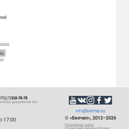
ьный
лении
ть
ое
75(17)
318-78-78
писка документов б/н
info@belchip.by
© «Белчип», 2012–2026
о 17:00
Разработка сайта
студия веб-дизайна Forever