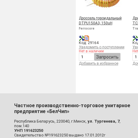
Дроссель тороидальный
Др
DTPU150A3; 150uH
TC
Ferrocore
Tr
Код: 29164
Ко
Уведомить о поступлении
Ув
Нет в наличии
Не
Запросить
Добавить в избранное
До
Частное производственно-торговое унитарное
предприятие «БелЧип»
Республика Беларусь, 220040, г.Минск,
ул. Тургенева, 7
,
пом.140
УНП 191623250
Свидетельство №191623250 выдано 17.01.2012г