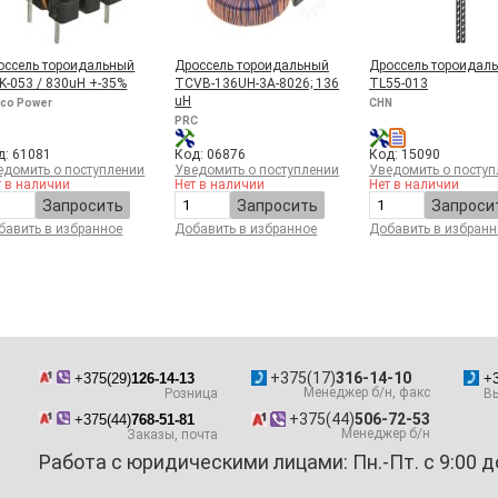
оссель тороидальный
Дроссель тороидальный
Дроссель тороидал
K-053 / 830uH +-35%
TCVB-136UH-3A-8026; 136
TL55-013
uH
aco Power
CHN
PRC
д: 61081
Код: 06876
Код: 15090
едомить о поступлении
Уведомить о поступлении
Уведомить о поступ
т в наличии
Нет в наличии
Нет в наличии
Запросить
Запросить
Запроси
бавить в избранное
Добавить в избранное
Добавить в избранн
+375(17)
316-14-10
+375(29)
126-14-13
+3
Менеджер б/н, факс
Розница
Вы
+375(44)
506-72-53
+375(44)
768-51-81
Менеджер б/н
Заказы, почта
Работа с юридическими лицами: Пн.-Пт. с 9:00 д