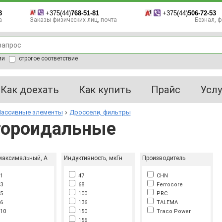
3
+375(44)
768-51-81
+375(44)
506-72-53
а
Заказы физических лиц, почта
Безнал, фа
ии
строгое соответствие
Как доехать
Как купить
Прайс
Услу
ассивные элементы
Дроссели, фильтры
тороидальные
максимальный, А
Индуктивность, мкГн
Производитель
1
47
CHN
3
68
Ferrocore
5
100
PRC
6
136
TALEMA
10
150
Traco Power
156