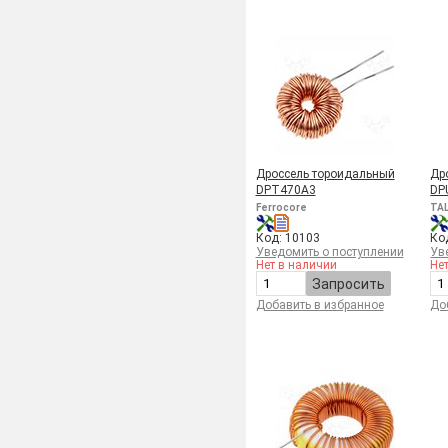
Дроссель тороидальный
Др
DPT470A3
DP
Ferrocore
TA
Код: 10103
Ко
Уведомить о поступлении
Ув
Нет в наличии
Не
Запросить
Добавить в избранное
До