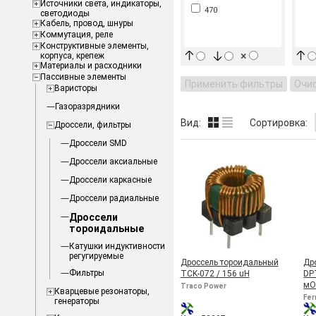
Источники света, индикаторы,
470
светодиоды
Кабель, провод, шнуры
Коммутация, реле
Конструктивные элементы,
×
корпуса, крепеж
Материалы и расходники
Пассивные элементы
Применить фильтры
Очи
Варисторы
Газоразрядники
Вид:
Сортировка:
Дроссели, фильтры
Дроссели SMD
Дроссели аксиальные
Дроссели каркасные
Дроссели радиальные
Дроссели
тороидальные
Катушки индуктивности
регугируемые
Дроссель тороидальный
Др
Фильтры
TCK-072 / 156 uH
DP
м
Traco Power
Кварцевые резонаторы,
Fer
генераторы