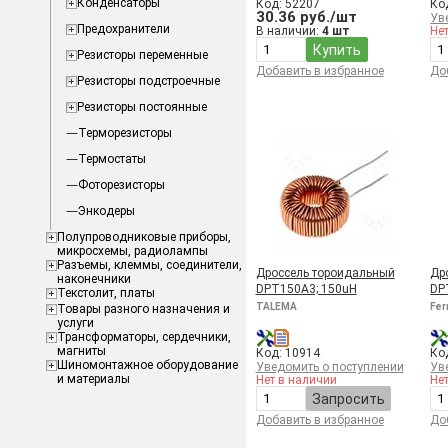
Конденсаторы
Код: 52207
Ко
30.36 руб./шт
Ув
Предохранители
В наличии:
4 шт
Не
Купить
Резисторы переменные
Добавить в избранное
До
Резисторы подстроечные
Резисторы постоянные
Терморезисторы
Термостаты
Фоторезисторы
Энкодеры
Полупроводниковые приборы,
микросхемы, радиолампы
Разъемы, клеммы, соединители,
Дроссель тороидальный
Др
наконечники
DPT150A3; 150uH
DP
Текстолит, платы
TALEMA
Fer
Товары разного назначения и
услуги
Трансформаторы, сердечники,
магниты
Код: 10914
Ко
Шиномонтажное оборудование
Уведомить о поступлении
Ув
и материалы
Нет в наличии
Не
Запросить
Добавить в избранное
До