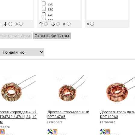
220
330
470
830
×
×
×
стить фильтры
Скрыть фильтры
оссель тороидальный
Дроссель тороидальный
Дроссель тороидал
T047A3 / 47uH; 3А; 10
DPT047A5
DPT100A3
Ом
Ferrocore
Ferrocore
rocore