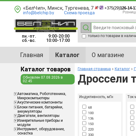
«БелЧип», Минск, Тургенева, 7
+375(29)
126-14-1
Розниц
info@belchip.by
Схема проезда
пн.-пт.
9:00-20:00
только по товарам в налич
сб.-вс.
10:00-17:00
Главная
Каталог
О магазине
Каталог товаров
Главная страница
Каталог
П
Дроссели 
Обновлен 07.08.2026 в
02:45
Aвтоматика, Робототехника,
Индуктивность, мГн
Ток 
Микрокомпьютеры
Акустические компоненты
Блоки питания, батарейки,
68
аккумуляторы
100
Двигатели, вентиляторы
136
Измерительные приборы и
150
модули
Инструмент, оборудование,
220
оснастка
330