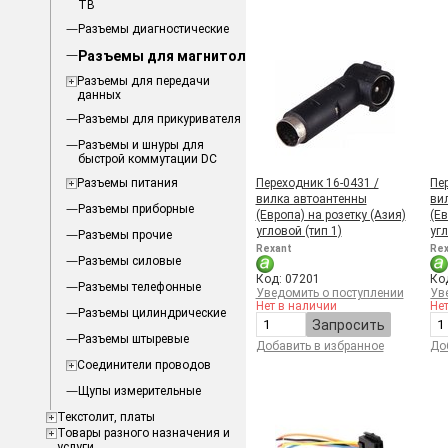
ТВ
Разъемы диагностические
Разъемы для магнитол
Разъемы для передачи
данных
Разъемы для прикуривателя
Разъемы и шнуры для
быстрой коммутации DC
Разъемы питания
Переходник 16-0431 /
Пе
вилка автоантенны
ви
Разъемы приборные
(Европа) на розетку (Aзия)
(Ев
угловой (тип 1)
уг
Разъемы прочие
Rexant
Re
Разъемы силовые
Код: 07201
Ко
Разъемы телефонные
Уведомить о поступлении
Ув
Нет в наличии
Не
Разъемы цилиндрические
Запросить
Разъемы штыревые
Добавить в избранное
До
Соединители проводов
Щупы измерительные
Текстолит, платы
Товары разного назначения и
услуги