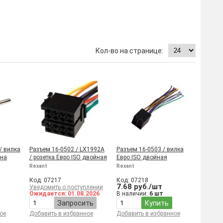
/ вилка
Разъем 16-0502 / LX1992A
Разъем 16-0503 / вилка
 на
/ розетка Евро ISO двойная
Евро ISO двойная
Rexant
Rexant
Код: 07217
Код: 07218
7.68 руб./шт
Уведомить о поступлении
Ожидается: 01.08.2026
В наличии:
6 шт
Запросить
Купить
ое
Добавить в избранное
Добавить в избранное