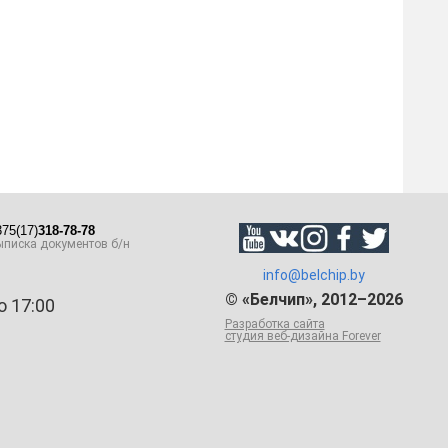
75(17)
318-78-78
писка документов б/н
info@belchip.by
© «Белчип», 2012–2026
о 17:00
Разработка сайта
студия веб-дизайна Forever