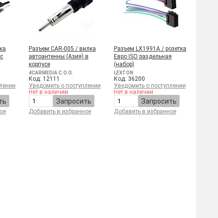
ка
Разъем CAR-005 / вилка
Разъем LX1991A / розетка
с
автоантенны (Aзия) в
Евро ISO раздельная
корпусе
(набор)
4CARMEDIA C.O.O.
LEXTON
Код: 12111
Код: 36200
лении
Уведомить о поступлении
Уведомить о поступлении
Нет в наличии
Нет в наличии
ть
Запросить
Запросить
ое
Добавить в избранное
Добавить в избранное