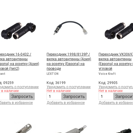
реходник 16-0432 /
Переходник 1998/8139Р /
Переходник VK30697
лка автоантенны
вилка автоантенны (Aзия)
вилка автоантенны
ропа) на розетку (Aзия)
на розетку (Европа) на
(Европа) на розетку 
ловой (тип2)
проводе
угловой
xant
LEXTON
Voice Kraft
д: 09259
Код: 36199
Код: 29905
едомить о поступлении
Уведомить о поступлении
Уведомить о поступ
т в наличии
Нет в наличии
Нет в наличии
Запросить
Запросить
Запроси
бавить в избранное
Добавить в избранное
Добавить в избранн