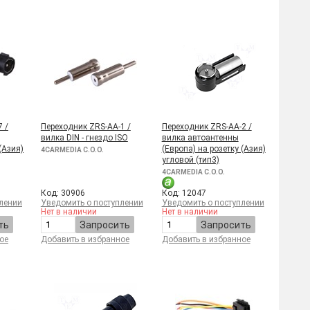
 /
Переходник ZRS-AA-1 /
Переходник ZRS-AA-2 /
вилка DIN - гнездо ISO
вилка автоантенны
(Aзия)
(Европа) на розетку (Aзия)
4CARMEDIA C.O.O.
угловой (тип3)
4CARMEDIA C.O.O.
Код: 30906
Код: 12047
лении
Уведомить о поступлении
Уведомить о поступлении
Нет в наличии
Нет в наличии
ть
Запросить
Запросить
ое
Добавить в избранное
Добавить в избранное