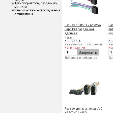
Трансформаторы, сердечники,
магниты
Шиномонтажное оборудование
и материалы
Разъем 16-0501 / розетка
Ра
Евро ISO раздельная
ав
двойная
RUI
Rexant
Код: 07216
Ко
Уведомить о поступлении
Ув
Нет в наличии
Не
Запросить
Добавить в избранное
До
Разъем для магнитол JVC
KS-RT 404 c ISO