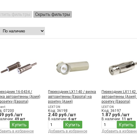
стить фильтры
Скрыть фильтры
реходник 16-0434 /
Переходник LX1140 / вилка
Переходник LX1142 
лка автоантенны (Aзия)
автоантенны (Европа) на
автоантенны (Aзия)
розетку (Европа)
розетку (Азия)
розетку (Европа)
xant
LEXTON
LEXTON
д: 07200
Код: 36198
Код: 36197
49 руб./шт
2.40 руб./шт
1.87 руб./шт
наличии:
49 шт
В наличии:
6 шт
В наличии:
11 шт
Купить
Купить
Купить
бавить в избранное
Добавить в избранное
Добавить в избранн