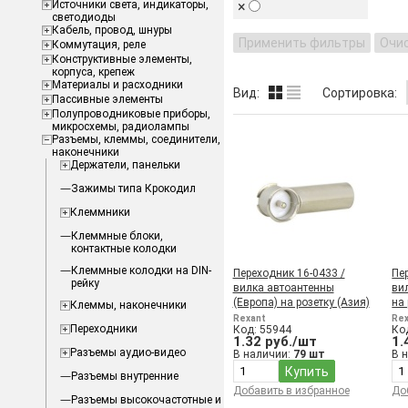
Источники света, индикаторы,
×
светодиоды
Кабель, провод, шнуры
Применить фильтры
Очи
Коммутация, реле
Конструктивные элементы,
корпуса, крепеж
Материалы и расходники
Вид:
Сортировка:
Пассивные элементы
Полупроводниковые приборы,
микросхемы, радиолампы
Разъемы, клеммы, соединители,
наконечники
Держатели, панельки
Зажимы типа Крокодил
Клеммники
Клеммные блоки,
контактные колодки
Клеммные колодки на DIN-
Переходник 16-0433 /
Пе
рейку
вилка автоантенны
ви
(Европа) на розетку (Азия)
на 
Клеммы, наконечники
Rexant
Re
Переходники
Код: 55944
Ко
1.32 руб./шт
1.
Разъемы аудио-видео
В наличии:
79 шт
В 
Купить
Разъемы внутренние
Добавить в избранное
До
Разъемы высокочастотные и