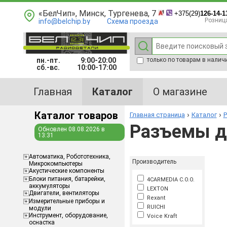
«БелЧип», Минск, Тургенева, 7
+375(29)
126-14-1
Розниц
info@belchip.by
Схема проезда
пн.-пт.
9:00-20:00
только по товарам в налич
сб.-вс.
10:00-17:00
Главная
Каталог
О магазине
Каталог товаров
Главная страница
Каталог
Р
Разъемы д
Обновлен 08.08.2026 в
13:31
Aвтоматика, Робототехника,
Производитель
Микрокомпьютеры
Акустические компоненты
Блоки питания, батарейки,
4CARMEDIA C.O.O.
аккумуляторы
LEXTON
Двигатели, вентиляторы
Rexant
Измерительные приборы и
RUICHI
модули
Инструмент, оборудование,
Voice Kraft
оснастка