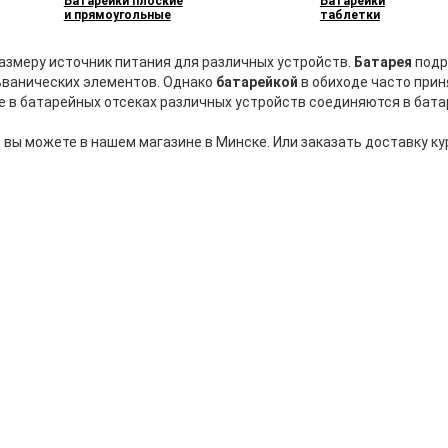
Батарейки плоские
Батарейки
и прямоугольные
таблетки
азмеру источник питания для различных устройств.
Батарея
подр
ьванических элементов. Однако
батарейкой
в обиходе часто при
ые в батарейных отсеках различных устройств соединяются в бат
 вы можете в нашем магазине в Минске. Или заказать доставку ку