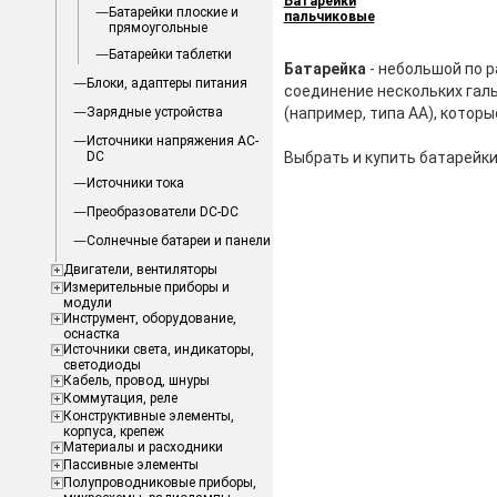
Батарейки
Батарейки плоские и
пальчиковые
прямоугольные
Батарейки таблетки
Батарейка
- небольшой по р
Блоки, адаптеры питания
соединение нескольких гал
Зарядные устройства
(например, типа АА), котор
Источники напряжения AC-
DC
Выбрать и купить батарейки
Источники тока
Преобразователи DC-DC
Солнечные батареи и панели
Двигатели, вентиляторы
Измерительные приборы и
модули
Инструмент, оборудование,
оснастка
Источники света, индикаторы,
светодиоды
Кабель, провод, шнуры
Коммутация, реле
Конструктивные элементы,
корпуса, крепеж
Материалы и расходники
Пассивные элементы
Полупроводниковые приборы,