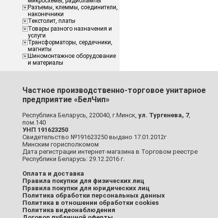
микросхемы, радиолампы
Разъемы, клеммы, соединители,
наконечники
Текстолит, платы
Товары разного назначения и
услуги
Трансформаторы, сердечники,
магниты
Шиномонтажное оборудование
и материалы
Частное производственно-торговое унитарное
предприятие «БелЧип»
Республика Беларусь, 220040, г.Минск,
ул. Тургенева, 7
,
пом.140
УНП 191623250
Свидетельство №191623250 выдано 17.01.2012г
Минским горисполкомом
Дата регистрации интернет-магазина в Торговом реестре
Республики Беларусь: 29.12.2016 г.
Оплата и доставка
Правила покупки для физических лиц
Правила покупки для юридических лиц
Политика обработки персональных данных
Политика в отношении обработки cookies
Политика видеонаблюдения
Договор публичной оферты