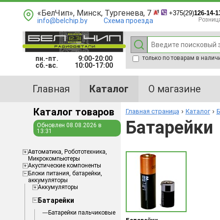
«БелЧип», Минск, Тургенева, 7
+375(29)
126-14-1
Розниц
info@belchip.by
Схема проезда
пн.-пт.
9:00-20:00
только по товарам в налич
сб.-вс.
10:00-17:00
Главная
Каталог
О магазине
Каталог товаров
Главная страница
Каталог
Б
Батарейки
Обновлен 08.08.2026 в
13:31
Aвтоматика, Робототехника,
Микрокомпьютеры
Акустические компоненты
Блоки питания, батарейки,
аккумуляторы
Аккумуляторы
Батарейки
Батарейки пальчиковые