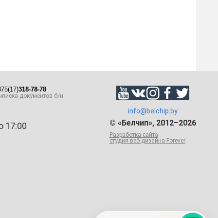
75(17)
318-78-78
писка документов б/н
info@belchip.by
© «Белчип», 2012–2026
о 17:00
Разработка сайта
студия веб-дизайна Forever