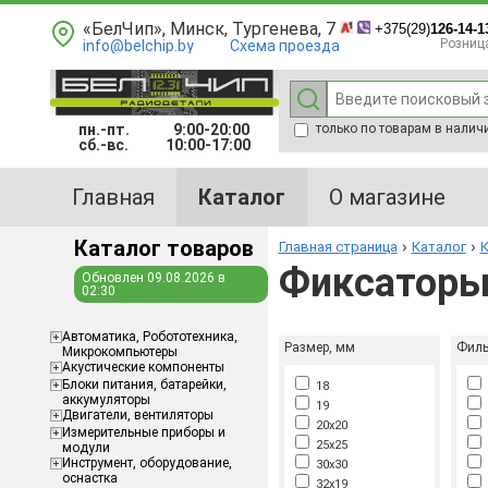
«БелЧип», Минск, Тургенева, 7
+375(29)
126-14-1
Розниц
info@belchip.by
Схема проезда
пн.-пт.
9:00-20:00
только по товарам в налич
сб.-вс.
10:00-17:00
Главная
Каталог
О магазине
Каталог товаров
Главная страница
Каталог
К
Фиксаторы
Обновлен 09.08.2026 в
02:30
Aвтоматика, Робототехника,
Размер, мм
Филь
Микрокомпьютеры
Акустические компоненты
Блоки питания, батарейки,
18
аккумуляторы
19
Двигатели, вентиляторы
20x20
Измерительные приборы и
25x25
модули
Инструмент, оборудование,
30x30
оснастка
32x19