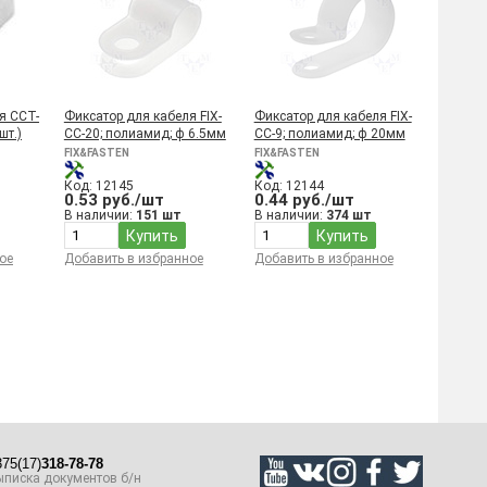
я CCT-
Фиксатор для кабеля FIX-
Фиксатор для кабеля FIX-
шт.)
CC-20; полиамид; ф 6.5мм
CC-9; полиамид; ф 20мм
FIX&FASTEN
FIX&FASTEN
Код: 12145
Код: 12144
0.53 руб./шт
0.44 руб./шт
В наличии:
151 шт
В наличии:
374 шт
Купить
Купить
ое
Добавить в избранное
Добавить в избранное
75(17)
318-78-78
писка документов б/н