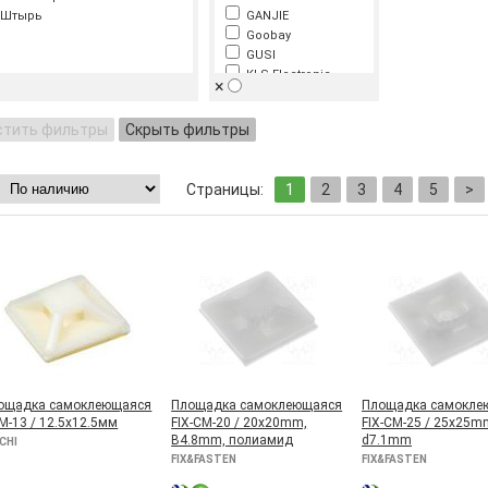
Штырь
GANJIE
Goobay
GUSI
KLS Electronic
×
KSS WIRING
OBO BETTERMANN
стить фильтры
Скрыть фильтры
PRC
Rexant
RUF
Страницы:
1
2
3
4
5
>
RUICHI
Uniel
ощадка самоклеющаяся
Площадка самоклеющаяся
Площадка самокле
M-13 / 12.5x12.5мм
FIX-CM-20 / 20x20mm,
FIX-CM-25 / 25x25m
B4.8mm, полиамид
d7.1mm
CHI
FIX&FASTEN
FIX&FASTEN