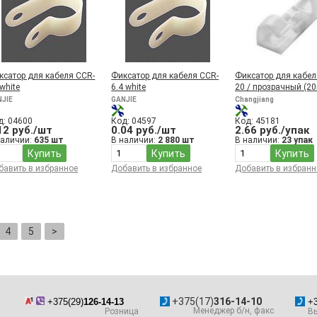
ксатор для кабеля CCR-
Фиксатор для кабеля CCR-
Фиксатор для кабел
white
6.4 white
20 / прозрачный (20
NJIE
GANJIE
Changjiang
д: 04600
Код: 04597
Код: 45181
12 руб./шт
0.04 руб./шт
2.66 руб./упак
наличии:
635 шт
В наличии:
2 880 шт
В наличии:
23 упак
Купить
Купить
Купить
бавить в избранное
Добавить в избранное
Добавить в избранн
4
5
>
+375(17)
316-14-10
+375(29)
126-14-13
+3
Менеджер б/н, факс
Розница
Вы