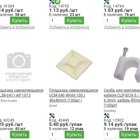
д: 41589
Код: 14795
Код: 14794
14 руб./шт
1.13 руб./шт
1.03 руб./шт
наличии:
58 шт
В наличии:
23 шт
В наличии:
76 шт
Купить
Купить
Купить
бавить в избранное
Добавить в избранное
Добавить в избранн
ощадка самоклеющаяся
Площадка самоклеющаяся
Скоба для креплени
KLS8-0411-AP-1013
UCM-S40 White 100 /
кабеля CLIP-BOX-5 /
40x40mm (100шт.)
6.3mm; кабель Ф5
 Electronic
(100шт)
Uniel
Goobay
д: 60245
Код: 43443
Код: 12902
25 руб./шт
5.40 руб./упак
9.14 руб./упак
наличии:
40 шт
В наличии:
12 упак
В наличии:
19 упак
Купить
Купить
Купить