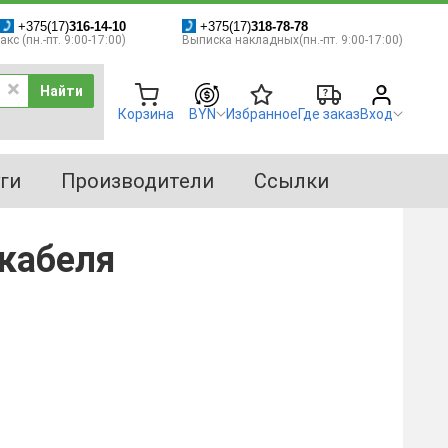
+375(17)
316-14-10
+375(17)
318-78-78
кс (пн.-пт. 9:00-17:00)
Выписка накладных(пн.-пт. 9:00-17:00)
Найти
Корзина
BYN
Избранное
Где заказ
Вход
ги
Производители
Ссылки
кабеля