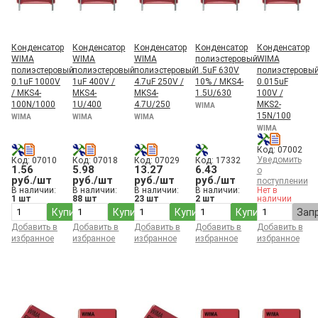
Конденсатор
Конденсатор
Конденсатор
Конденсатор
Конденсатор
WIMA
WIMA
WIMA
полиэстеровый
WIMA
полиэстеровый
полиэстеровый
полиэстеровый
1.5uF 630V
полиэстеровы
0.1uF 1000V
1uF 400V /
4.7uF 250V /
10% / MKS4-
0.015uF
/ MKS4-
MKS4-
MKS4-
1.5U/630
100V /
100N/1000
1U/400
4.7U/250
MKS2-
WIMA
15N/100
WIMA
WIMA
WIMA
WIMA
Код: 07002
Уведомить
Код: 07010
Код: 07018
Код: 07029
Код: 17332
1.56
5.98
13.27
6.43
о
руб./шт
руб./шт
руб./шт
руб./шт
поступлении
В наличии:
В наличии:
В наличии:
В наличии:
Нет в
1 шт
88 шт
23 шт
2 шт
наличии
Купить
Купить
Купить
Купить
Зап
Добавить в
Добавить в
Добавить в
Добавить в
Добавить в
избранное
избранное
избранное
избранное
избранное