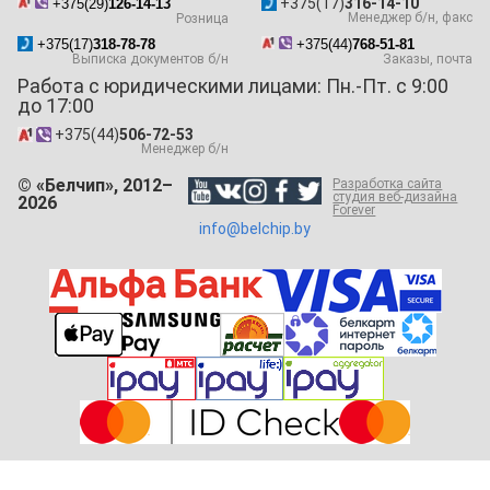
+375(17)
316-14-10
+375(29)
126-14-13
Менеджер б/н, факс
Розница
+375(17)
318-78-78
+375(44)
768-51-81
Выписка документов б/н
Заказы, почта
Работа с юридическими лицами: Пн.-Пт. с 9:00
до 17:00
+375(44)
506-72-53
Менеджер б/н
© «Белчип», 2012–
Разработка сайта
студия веб-дизайна
2026
Forever
info@belchip.by