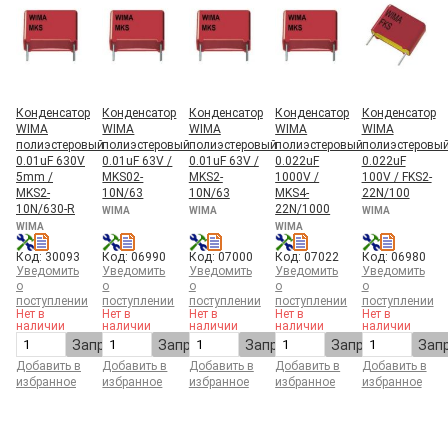
Конденсатор
Конденсатор
Конденсатор
Конденсатор
Конденсатор
WIMA
WIMA
WIMA
WIMA
WIMA
полиэстеровый
полиэстеровый
полиэстеровый
полиэстеровый
полиэстеровы
0.01uF 630V
0.01uF 63V /
0.01uF 63V /
0.022uF
0.022uF
5mm /
MKS02-
MKS2-
1000V /
100V / FKS2-
MKS2-
10N/63
10N/63
MKS4-
22N/100
10N/630-R
22N/1000
WIMA
WIMA
WIMA
WIMA
WIMA
Код: 30093
Код: 06990
Код: 07000
Код: 07022
Код: 06980
Уведомить
Уведомить
Уведомить
Уведомить
Уведомить
о
о
о
о
о
поступлении
поступлении
поступлении
поступлении
поступлении
Нет в
Нет в
Нет в
Нет в
Нет в
наличии
наличии
наличии
наличии
наличии
Запросить
Запросить
Запросить
Запросить
Зап
Добавить в
Добавить в
Добавить в
Добавить в
Добавить в
избранное
избранное
избранное
избранное
избранное