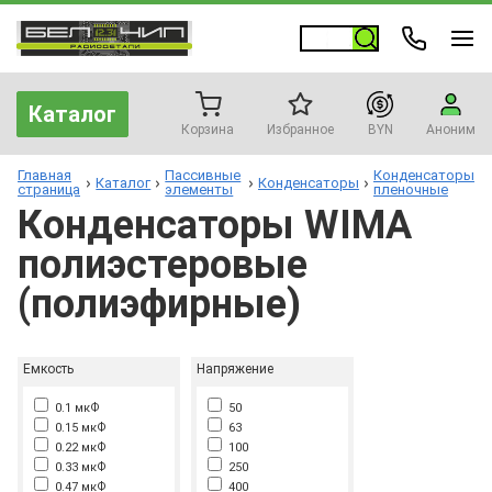
Каталог
Корзина
Избранное
BYN
Аноним
Главная
Пассивные
Конденсаторы
Каталог
Конденсаторы
страница
элементы
пленочные
Конденсаторы WIMA
полиэстеровые
(полиэфирные)
Емкость
Напряжение
0.1 мкФ
50
0.15 мкФ
63
0.22 мкФ
100
0.33 мкФ
250
0.47 мкФ
400