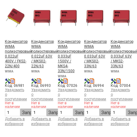
Конденсатор
Конденсатор
Конденсатор
Конденсатор
Конденсатор
WIMA
WIMA
WIMA
WIMA
WIMA
полиэстеровый
полиэстеровый
полиэстеровый
полиэстеровый
полиэстеровы
0.022uF
0.022uF 63V
0.033uF
0.033uF 63V
0.033uF 63V
400V / FKS2-
/ MKS02-
1500V /
/ MKS02-
/ MKS2-
22N/400
22N/63
MKS4-
33N/63
33N/63
33N/1500
WIMA
WIMA
WIMA
WIMA
WIMA
Код: 06981
Код: 06993
Код: 07026
Код: 06994
Код: 07004
Уведомить
Уведомить
Уведомить
Уведомить
Уведомить
о
о
о
о
о
поступлении
поступлении
поступлении
поступлении
поступлении
Нет в
Нет в
Нет в
Нет в
Нет в
наличии
наличии
наличии
наличии
наличии
Запросить
Запросить
Запросить
Запросить
Зап
Добавить в
Добавить в
Добавить в
Добавить в
Добавить в
избранное
избранное
избранное
избранное
избранное