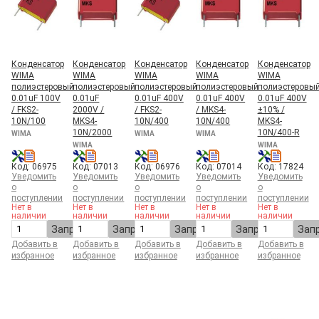
Конденсатор
Конденсатор
Конденсатор
Конденсатор
Конденсатор
WIMA
WIMA
WIMA
WIMA
WIMA
полиэстеровый
полиэстеровый
полиэстеровый
полиэстеровый
полиэстеровы
0.01uF 100V
0.01uF
0.01uF 400V
0.01uF 400V
0.01uF 400V
/ FKS2-
2000V /
/ FKS2-
/ MKS4-
±10% /
10N/100
MKS4-
10N/400
10N/400
MKS4-
10N/2000
10N/400-R
WIMA
WIMA
WIMA
WIMA
WIMA
Код: 06975
Код: 07013
Код: 06976
Код: 07014
Код: 17824
Уведомить
Уведомить
Уведомить
Уведомить
Уведомить
о
о
о
о
о
поступлении
поступлении
поступлении
поступлении
поступлении
Нет в
Нет в
Нет в
Нет в
Нет в
наличии
наличии
наличии
наличии
наличии
Запросить
Запросить
Запросить
Запросить
Зап
Добавить в
Добавить в
Добавить в
Добавить в
Добавить в
избранное
избранное
избранное
избранное
избранное