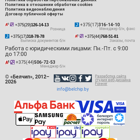
Политика в отношении обработки cookies
Политика видеонаблюдения
Договор публичной оферты
+375(17)
316-14-10
+375(29)
126-14-13
Менеджер б/н, факс
Розница
+375(17)
318-78-78
+375(44)
768-51-81
Выписка документов б/н
Заказы, почта
Работа с юридическими лицами: Пн.-Пт. с 9:00
до 17:00
+375(44)
506-72-53
Менеджер б/н
© «Белчип», 2012–
Разработка сайта
студия веб-дизайна
2026
Forever
info@belchip.by