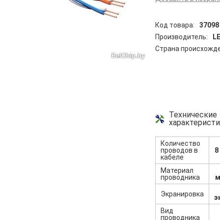
Код товара:
37098
Производитель:
L
Страна происхожде
Технические
характерист
Количество
проводов в
8
кабеле
Материал
проводника
м
Экранировка
э
Вид
проводника