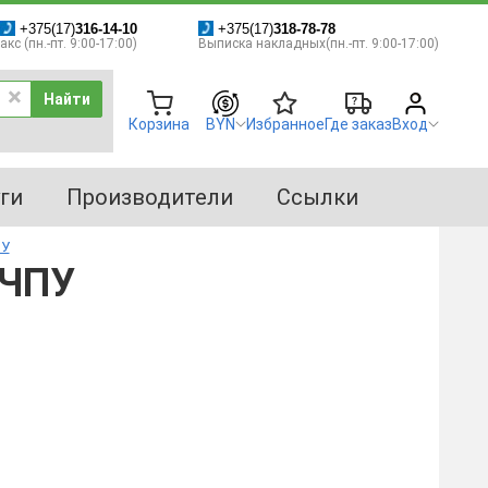
+375(17)
316-14-10
+375(17)
318-78-78
кс (пн.-пт. 9:00-17:00)
Выписка накладных(пн.-пт. 9:00-17:00)
Найти
Корзина
BYN
Избранное
Где заказ
Вход
ги
Производители
Ссылки
ПУ
 ЧПУ