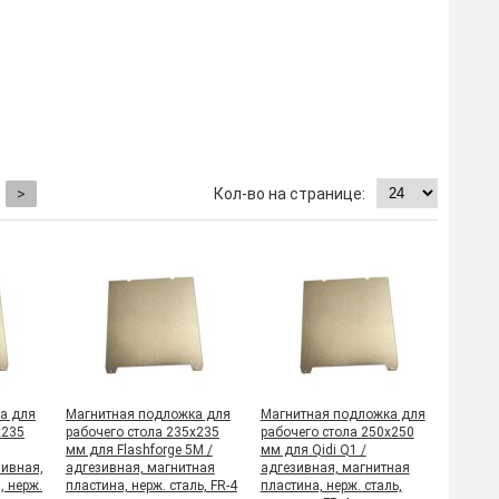
>
а для
Магнитная подложка для
Магнитная подложка для
х235
рабочего стола 235х235
рабочего стола 250x250
мм для Flashforge 5M /
мм для Qidi Q1 /
зивная,
адгезивная, магнитная
адгезивная, магнитная
, нерж.
пластина, нерж. сталь, FR-4
пластина, нерж. сталь,