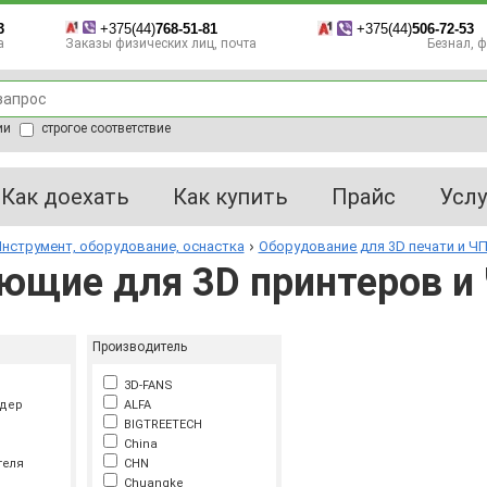
3
+375(44)
768-51-81
+375(44)
506-72-53
а
Заказы физических лиц, почта
Безнал, фа
ии
строгое соответствие
Как доехать
Как купить
Прайс
Услу
нструмент, оборудование, оснастка
Оборудование для 3D печати и Ч
ющие для 3D принтеров и
Производитель
3D-FANS
удер
ALFA
BIGTREETECH
China
теля
CHN
Chuangke