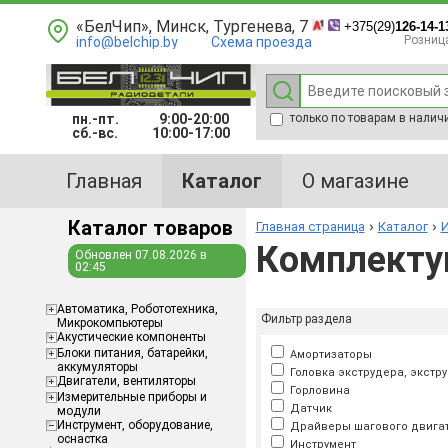
«БелЧип», Минск, Тургенева, 7
+375(29)
126-14-1
Розниц
info@belchip.by
Схема проезда
пн.-пт.
9:00-20:00
только по товарам в налич
сб.-вс.
10:00-17:00
Главная
Каталог
О магазине
Каталог товаров
Главная страница
Каталог
И
Комплекту
Обновлен 07.08.2026 в
02:45
Aвтоматика, Робототехника,
Фильтр раздела
Микрокомпьютеры
Акустические компоненты
Блоки питания, батарейки,
Амортизаторы
аккумуляторы
Головка экструдера, экстр
Двигатели, вентиляторы
Горловина
Измерительные приборы и
Датчик
модули
Инструмент, оборудование,
Драйверы шагового двига
оснастка
Инструмент