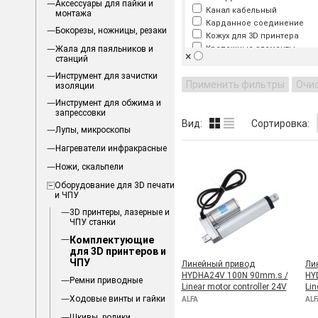
Аксессуары для пайки и
Канал кабельный
монтажа
Карданное соединение
Бокорезы, ножницы, резаки
Кожух для 3D принтера
Жала для паяльников и
Крепежные элементы
×
станций
Кронштейны
Лазерные модули
Инструмент для зачистки
Применить фильтры
Очи
изоляции
Линейные направляющие и
Муфты
Инструмент для обжима и
запрессовки
Набор деталей
Вид:
Сортировка:
Нагреватель
Лупы, микроскопы
Насадки
Нагреватели инфракрасные
Опоры
Платы расширения, управл
Ножи, скальпели
Пленка для DLP
Оборудование для 3D печати
Подшипники
и ЧПУ
Пружина
3D принтеры, лазерные и
Радиаторы
ЧПУ станки
Резьбовой элемент
Комплектующие
Сопло
для 3D принтеров и
Стол
ЧПУ
Линейный привод
Ли
Стол нагревательный
HYDHA24V 100N 90mm.s /
HY
Трубка обмоточная
Ремни приводные
Linear motor controller 24V
Lin
Трубка подающая
Ходовые винты и гайки
ALFA
ALF
Шаровый наконечник, шар
Шкивы, ролики
Шпиндели