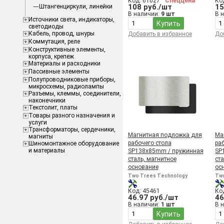
Код: 61027
Спеццена
Ко
108 руб./шт
15
Штангенциркули, линейки
В наличии:
9 шт
В 
Источники света, индикаторы,
Купить
светодиоды
Кабель, провод, шнуры
Добавить в избранное
До
Коммутация, реле
Конструктивные элементы,
корпуса, крепеж
Материалы и расходники
Пассивные элементы
Полупроводниковые приборы,
микросхемы, радиолампы
Разъемы, клеммы, соединители,
наконечники
Текстолит, платы
Товары разного назначения и
услуги
Трансформаторы, сердечники,
Магнитная подложка для
Ма
магниты
рабочего стола
ра
Шиномонтажное оборудование
и материалы
SP138x85mm / пружинная
SP
сталь, магнитное
ст
основание
ос
Two Trees Technology
Tw
Код: 45461
Ко
46.97 руб./шт
46
В наличии:
1 шт
В 
Купить