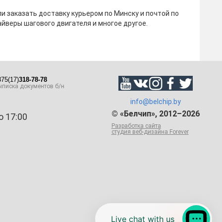
и заказать доставку курьером по Минску и почтой по
айверы шагового двигателя и многое другое.
75(17)
318-78-78
писка документов б/н
info@belchip.by
© «Белчип», 2012–2026
о 17:00
Разработка сайта
студия веб-дизайна Forever
Live chat with us