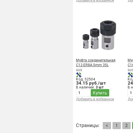
Добавить в избранное
До
Муфта соединительная
Му
C12-ER8A-5mm 35L
C1
GUS
GU
Код: 52504
Ко
34.15 руб./шт
24
В наличии:
3 шт
В 
Купить
Добавить в избранное
До
Страницы:
<
1
2