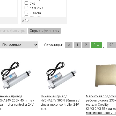
CYS
DAZHONG
DECANG
FEIYANG
×
GEZHUO
GUS
стить фильтры
Скрыть фильтры
 модули
Haitronic
HUAQIZHENGBANG
IGUS
Страницы:
<
1
2
3
23
Jakcom
...
KAIDE
KINDLE
ения
KINGPO
KLS Electronic
LINC CNC
LINKCNC
MIPC
MKS
MUM
Prusa
нейный привод
Линейный привод
Магнитная подложк
QINGYU
DHA24V 200N 45mm.s /
HYDHA24V 300N 30mm.s /
рабочего стола 235
SAIBO
ear motor controller 24V
Linear motor controller 24V
мм для Creality
SANJIU
K1/K1C/K1SE / адге
A
ALFA
нир
Sanwei
магнитная пластина
SHAM