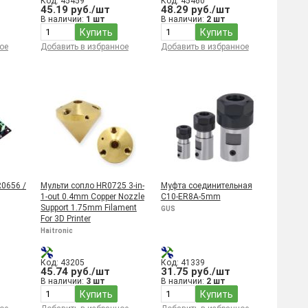
Код: 45459
Код: 45460
45.19 руб./шт
48.29 руб./шт
В наличии:
1 шт
В наличии:
2 шт
Купить
Купить
ое
Добавить в избранное
Добавить в избранное
0656 /
Мульти сопло HR0725 3-in-
Муфта соединительная
1-out 0.4mm Copper Nozzle
C10-ER8A-5mm
Support 1.75mm Filament
GUS
For 3D Printer
Haitronic
Код: 43205
Код: 41339
45.74 руб./шт
31.75 руб./шт
В наличии:
3 шт
В наличии:
2 шт
Купить
Купить