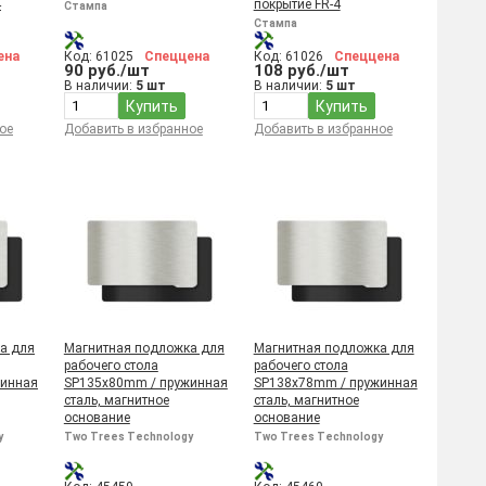
4
покрытие FR-4
Стампа
Стампа
ена
Код: 61025
Спеццена
Код: 61026
Спеццена
90 руб./шт
108 руб./шт
В наличии:
5 шт
В наличии:
5 шт
Купить
Купить
ое
Добавить в избранное
Добавить в избранное
а для
Магнитная подложка для
Магнитная подложка для
рабочего стола
рабочего стола
жинная
SP135x80mm / пружинная
SP138x78mm / пружинная
сталь, магнитное
сталь, магнитное
основание
основание
y
Two Trees Technology
Two Trees Technology