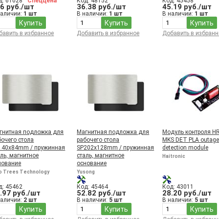
д: 61028
Спеццена
Код: 48152
Код: 45458
6 руб./шт
36.38 руб./шт
45.19 руб./шт
наличии:
1 шт
В наличии:
1 шт
В наличии:
1 шт
Купить
Купить
Купить
бавить в избранное
Добавить в избранное
Добавить в избранн
гнитная подложка для
Магнитная подложка для
Модуль контроля HR
бочего стола
рабочего стола
MKS DET PLA outage
140x84mm / пружинная
SP202x128mm / пружинная
detection module
аль, магнитное
сталь, магнитное
Haitronic
нование
основание
o Trees Technology
Yusong
д: 45462
Код: 45464
Код: 43011
.97 руб./шт
52.82 руб./шт
28.20 руб./шт
наличии:
2 шт
В наличии:
5 шт
В наличии:
5 шт
Купить
Купить
Купить