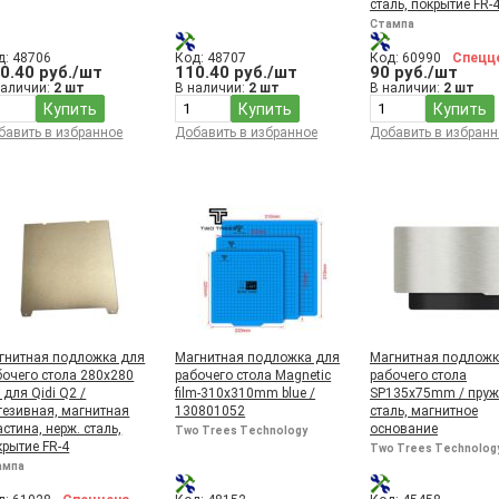
сталь, покрытие FR-
SHITU
Стампа
THK
д: 48706
Код: 48707
Код: 60990
Спецц
TIAR
0.40 руб./шт
110.40 руб./шт
90 руб./шт
Two Trees Technology
наличии:
2 шт
В наличии:
2 шт
В наличии:
2 шт
TXM
Купить
Купить
Купить
VANKE
бавить в избранное
Добавить в избранное
Добавить в избранн
WARMHOME
XHT
XIND
YIXING
YONGLI
YUANY
Yusong
ZIK
Стампа
гнитная подложка для
Магнитная подложка для
Магнитная подложк
бочего стола 280x280
рабочего стола Magnetic
рабочего стола
 для Qidi Q2 /
film-310x310mm blue /
SP135x75mm / пру
гезивная, магнитная
130801052
сталь, магнитное
стина, нерж. сталь,
основание
Two Trees Technology
крытие FR-4
Two Trees Technolog
ампа