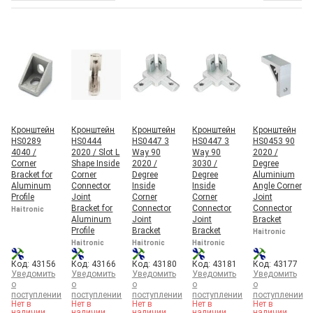
KINDLE
Эксцентрик
KINGPO
KLS Electronic
LINC CNC
LINKCNC
MIPC
MKS
MUM
Prusa
QINGYU
SAIBO
Кронштейн
Кронштейн
Кронштейн
Кронштейн
Кронштейн
HS0289
HS0444
HS0447 3
HS0447 3
HS0453 90
SANJIU
4040 /
2020 / Slot L
Way 90
Way 90
2020 /
Sanwei
Corner
Shape Inside
2020 /
3030 /
Degree
SHAM
Bracket for
Corner
Degree
Degree
Aluminium
SHITU
Aluminum
Connector
Inside
Inside
Angle Corner
THK
Profile
Joint
Corner
Corner
Joint
TIAR
Bracket for
Connector
Connector
Connector
Haitronic
Two Trees Technology
Aluminum
Joint
Joint
Bracket
TXM
Profile
Bracket
Bracket
Haitronic
VANKE
Haitronic
Haitronic
Haitronic
WARMHOME
Код: 43156
Код: 43166
Код: 43180
Код: 43181
Код: 43177
XHT
Уведомить
Уведомить
Уведомить
Уведомить
Уведомить
XIND
о
о
о
о
о
YIXING
поступлении
поступлении
поступлении
поступлении
поступлении
Нет в
Нет в
Нет в
Нет в
Нет в
YONGLI
наличии
наличии
наличии
наличии
наличии