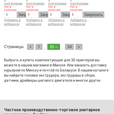
поступлении
поступлении
поступлении
поступлении
Нет в
Нет в
Нет в
Нет в
наличии
наличии
наличии
наличии
Запросить
Запросить
Запросить
Запросить
Добавить в
Добавить в
Добавить в
Добавить в
избранное
избранное
избранное
избранное
Страницы:
<
1
20
34
>
...
...
Выбрать и купить комплектующие для 3D принтеров вы
можете в нашем магазине в Минске. Или заказать доставку
курьером по Минску и почтой по Беларуси. В нашем каталоге
вы найдете головки экструдера, экструдеры в сборе,
датчики, драйверы шагового двигателя и многое другое.
Частное производственно-торговое унитарное