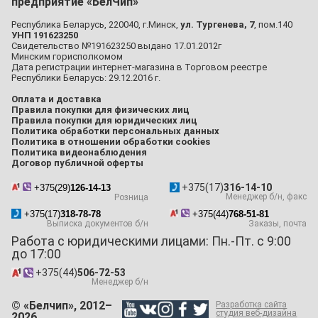
предприятие «БелЧип»
Республика Беларусь, 220040, г.Минск,
ул. Тургенева, 7
, пом.140
УНП 191623250
Свидетельство №191623250 выдано 17.01.2012г
Минским горисполкомом
Дата регистрации интернет-магазина в Торговом реестре
Республики Беларусь: 29.12.2016 г.
Оплата и доставка
Правила покупки для физических лиц
Правила покупки для юридических лиц
Политика обработки персональных данных
Политика в отношении обработки cookies
Политика видеонаблюдения
Договор публичной оферты
+375(17)
316-14-10
+375(29)
126-14-13
Менеджер б/н, факс
Розница
+375(17)
318-78-78
+375(44)
768-51-81
Выписка документов б/н
Заказы, почта
Работа с юридическими лицами: Пн.-Пт. с 9:00
до 17:00
+375(44)
506-72-53
Менеджер б/н
© «Белчип», 2012–
Разработка сайта
студия веб-дизайна
2026