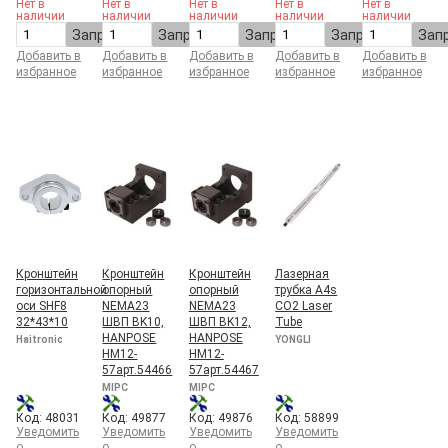
Нет в
Нет в
Нет в
Нет в
Нет в
наличии
наличии
наличии
наличии
наличии
Запросить
Запросить
Запросить
Запросить
Зап
Добавить в
Добавить в
Добавить в
Добавить в
Добавить в
избранное
избранное
избранное
избранное
избранное
Кронштейн
Кронштейн
Кронштейн
Лазерная
горизонтальной
опорный
опорный
трубка A4s
оси SHF8
NEMA23
NEMA23
CO2 Laser
32*43*10
ШВП BK10,
ШВП BK12,
Tube
HANPOSE
HANPOSE
Haitronic
YONGLI
HM12-
HM12-
57арт.54466
57арт.54467
MIPC
MIPC
Код: 48031
Код: 49877
Код: 49876
Код: 58899
Уведомить
Уведомить
Уведомить
Уведомить
о
о
о
о