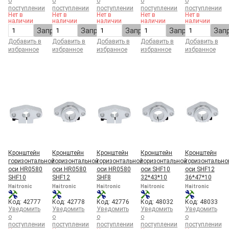
о
о
о
о
о
поступлении
поступлении
поступлении
поступлении
поступлении
Нет в
Нет в
Нет в
Нет в
Нет в
наличии
наличии
наличии
наличии
наличии
Запросить
Запросить
Запросить
Запросить
Зап
Добавить в
Добавить в
Добавить в
Добавить в
Добавить в
избранное
избранное
избранное
избранное
избранное
Кронштейн
Кронштейн
Кронштейн
Кронштейн
Кронштейн
горизонтальной
горизонтальной
горизонтальной
горизонтальной
горизонтально
оси HR0580
оси HR0580
оси HR0580
оси SHF10
оси SHF12
SHF10
SHF12
SHF8
32*43*10
36*47*10
Haitronic
Haitronic
Haitronic
Haitronic
Haitronic
Код: 42777
Код: 42778
Код: 42776
Код: 48032
Код: 48033
Уведомить
Уведомить
Уведомить
Уведомить
Уведомить
о
о
о
о
о
поступлении
поступлении
поступлении
поступлении
поступлении