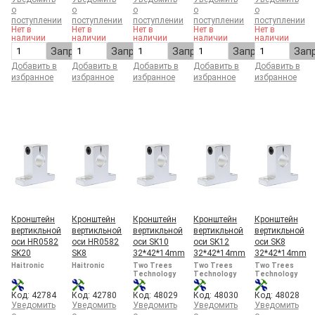
о
о
о
о
о
поступлении
поступлении
поступлении
поступлении
поступлении
Нет в
Нет в
Нет в
Нет в
Нет в
наличии
наличии
наличии
наличии
наличии
Запросить
Запросить
Запросить
Запросить
Зап
Добавить в
Добавить в
Добавить в
Добавить в
Добавить в
избранное
избранное
избранное
избранное
избранное
Кронштейн
Кронштейн
Кронштейн
Кронштейн
Кронштейн
вертикльной
вертикльной
вертикльной
вертикльной
вертикльной
оси HR0582
оси HR0582
оси SK10
оси SK12
оси SK8
SK20
SK8
32*42*14mm
32*42*14mm
32*42*14mm
Haitronic
Haitronic
Two Trees
Two Trees
Two Trees
Technology
Technology
Technology
Код: 42784
Код: 42780
Код: 48029
Код: 48030
Код: 48028
Уведомить
Уведомить
Уведомить
Уведомить
Уведомить